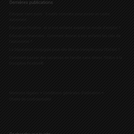
Dernières publications
Éduquer sans punir : 5 outils concrets pour poser un cadre
autrement
Éducation Positive : et si nos enfants avaient un mode d’emploi ?
Éducation financière : Comment donner à vos enfants les clés de
l’autonomie ?
La Séparation Conjugale peut-elle être un tremplin pour l’Enfant ?
Comment passer des vacances en famille sans stress ?Grâce à la
Discipline Positive®
Mentions légales
–
Conditions générales d’utilisation
–
Charte de confidentialité