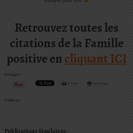
Asseyer pour voir
Retrouvez toutes les
citations de la Famille
positive en
cliquant ICI
Partagez !
E-mail
Imprimer
J’aime ça :
Publications Similaires :