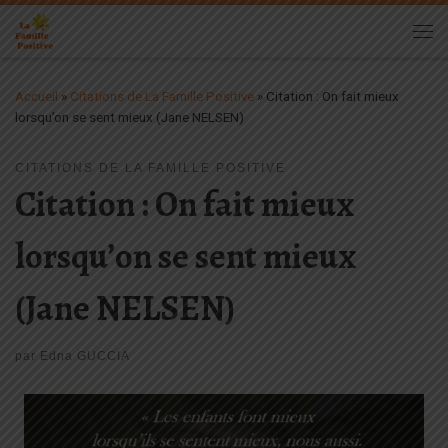
Passer au contenu
Me
Accueil
»
Citations de La Famille Positive
»
Citation : On fait mieux
lorsqu’on se sent mieux (Jane NELSEN)
CITATIONS DE LA FAMILLE POSITIVE
Citation : On fait mieux
lorsqu’on se sent mieux
(Jane NELSEN)
par
Edna GUCCIA