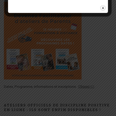
Dates, Programme, informations et inscriptions :
Cliquez
ICI
ATELIERS OFFICIELS DE DISCIPLINE POSITIVE
EN LIGNE : ILS SONT ENFIN DISPONIBLES !