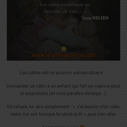
Les câlins ont un pouvoir extraordinaire …
Demander un câlin à un enfant qui fait un caprice peut
le surprendre (et vous paraître étrange…).
S’il refuse, lui dire simplement : « J’ai besoin d’un câlin,
viens me voir lorsque tu seras prêt », puis s’en aller.