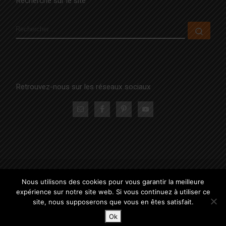
Recherche sur le site
RECHERCHER
Rech
Retrouvez-nous sur les réseaux sociaux
© 2026
La Famille Positive
– Tous droits réservés
Nous utilisons des cookies pour vous garantir la meilleure
Propulsé par
WP
– Réalisé avec the
Thème Customizr
expérience sur notre site web. Si vous continuez à utiliser ce
site, nous supposerons que vous en êtes satisfait.
Ok