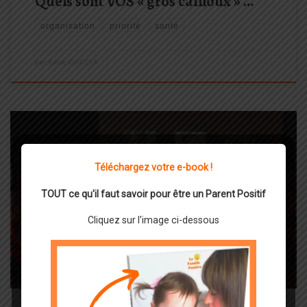
Quels sont VOS « gros cailloux » …
organisation
priorité
santé
par
Edna GUCCIA
Téléchargez votre e-book !
Qu’est ce qui nous rend heureux et nous garde en bonne santé par
la même occasion ? La réponse dans cette étude qui dure
TOUT ce qu'il faut savoir pour être un Parent Positif
depuis 75 ans : la plus longue jamais réalisée ! C’est Robert
Cliquez sur l'image ci-dessous
WALDINGER, le 4ème directeur d’étude […]