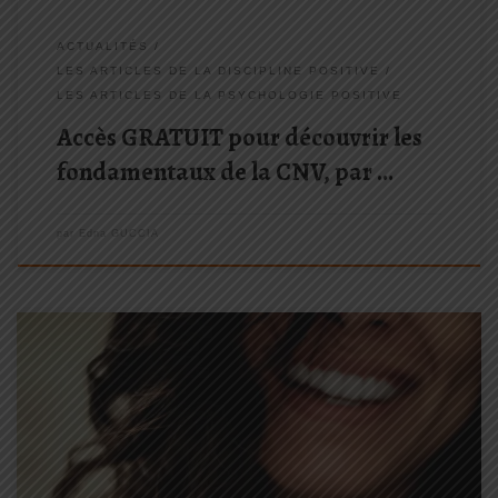
ACTUALITÉS
LES ARTICLES DE LA DISCIPLINE POSITIVE
LES ARTICLES DE LA PSYCHOLOGIE POSITIVE
Accès GRATUIT pour découvrir les
fondamentaux de la CNV, par …
par
Edna GUCCIA
Je partage avec vous 9 habitudes qui peuvent nous rendre plus
heureux. Ce qui est intéressant, c’est que chacune d’elles s’appuie
sur des études scientifiques, ce qui nous permet de penser que
ça vaut peut-être le coup d’essayer