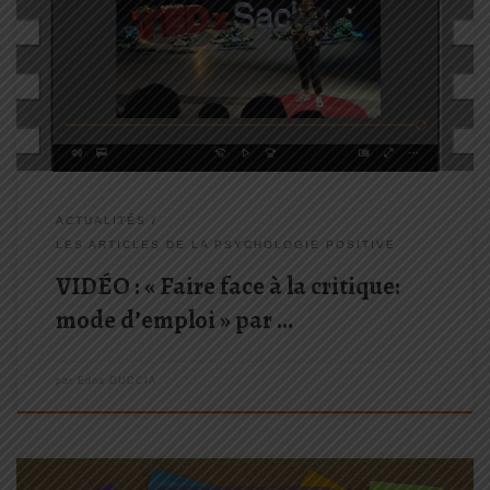
une belle leçon de vie que nous propose Isabelle Goudé-Lavarde
dans cette intervention Cette intervention et le spectacle
« Rendez moi la vie plus belle » qu’Isabelle Goudé Lavarde […]
ACTUALITÉS
LES ARTICLES DE LA PSYCHOLOGIE POSITIVE
VIDÉO : « Faire face à la critique:
mode d’emploi » par …
par
Edna GUCCIA