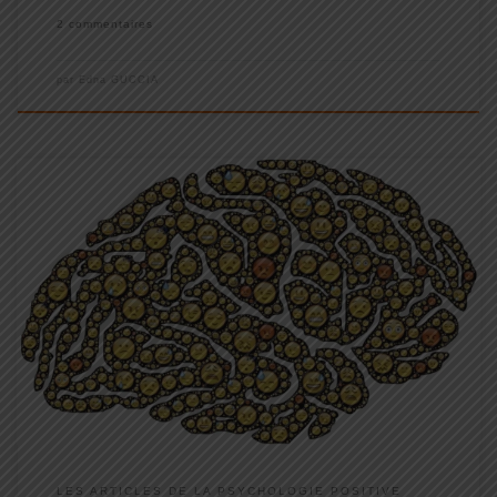
2 commentaires
par
Edna GUCCIA
Un test pour mesurer votre intelligence émotionnelle !
L'intelligence émotionnelle c'est "L’habileté à percevoir et à
exprimer les émotions, à les intégrer pour faciliter la pensée, à
comprendre et à raisonner avec les émotions, ainsi qu'a réguler
les émotions chez soi et chez les autres"
LES ARTICLES DE LA PSYCHOLOGIE POSITIVE