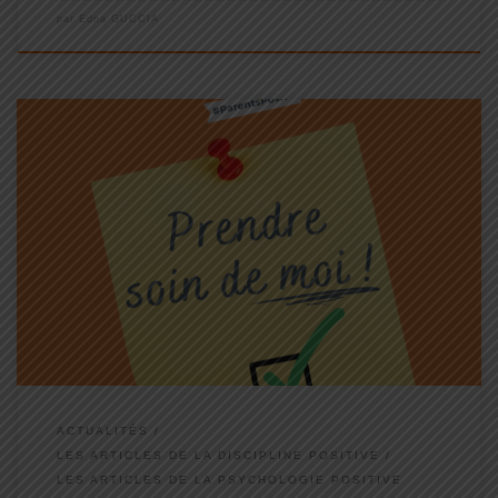
par
Edna GUCCIA
La société nous renvoie souvent qu’être un bon parent c'est être
un parent qui donne TOUT pour ses enfants… mais attention ne
donnez que ce que vous pouvez donner à vos enfants. C’est-à-
dire en respectant vos propres besoins, sans vous oublier au
passage ! Oublier de prendre soin de soi, c'est prendre le risque
de s'épuiser ! Et si vous êtes HS, qui va bien pouvoir prendre soin
de vos enfants ?
ACTUALITÉS
LES ARTICLES DE LA DISCIPLINE POSITIVE
LES ARTICLES DE LA PSYCHOLOGIE POSITIVE