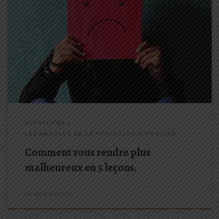
Comme nous l’avons écrit dans notre page d’introduction, LE
BONHEUR EST EN VOUS mais on aurait également pu dire LE
MALHEUR EST EN VOUS
Voilà 5 principes qui peuvent
facilement vous rendre malheureux 1- Croire que le bonheur vient
[…]
ACTUALITÉS
LES ARTICLES DE LA PSYCHOLOGIE POSITIVE
Comment vous rendre plus
malheureux en 5 leçons.
par
Edna GUCCIA