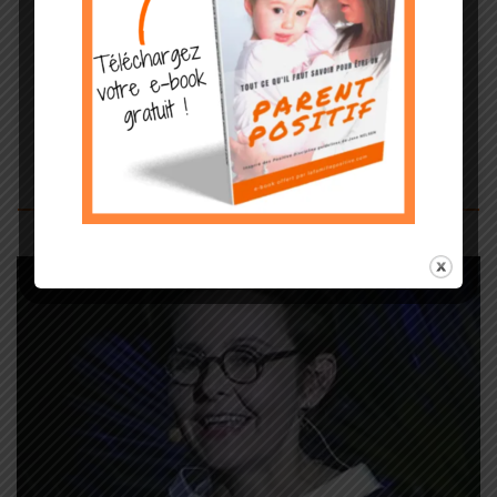
ACTUALITÉS
LES ARTICLES DE LA PSYCHOLOGIE POSITIVE
VIDEO : Qu’est-ce qui fait une vie
réussie ? Leçons …
par
Edna
Filmé le 21 février 2015 à Lille. Florence SERVAN-SCHREIBER est
professeur de bonheur. Elle explore la nature humaine et les
recherches scientifiques pour nous proposer des clefs afin
d’alléger la vie et contribuer à notre épanouissement. Dans ce talk,
elle […]