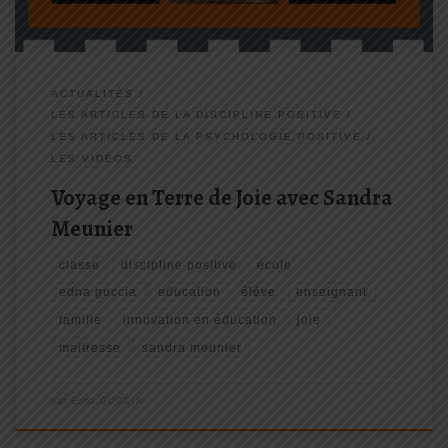
ACTUALITÉS
LES ARTICLES DE LA DISCIPLINE POSITIVE
LES ARTICLES DE LA PSYCHOLOGIE POSITIVE
LES VIDÉOS
Voyage en Terre de Joie avec Sandra
Meunier
classe
discipline positive
école
edna guccia
education
élève
enseignant
famille
innovation en éducation
joie
maitresse
sandra meunier
par
Edna GUCCIA