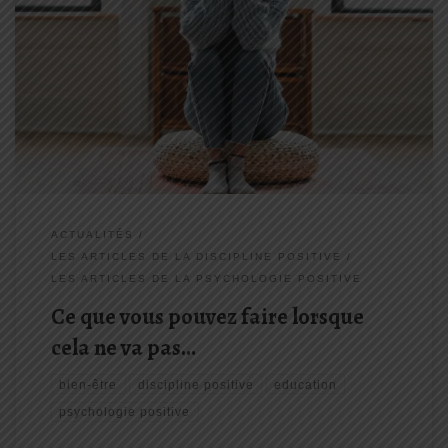
[...] Puis à un moment donné, j’ai senti que j’étais à bout … je rêvais
d’harmonie familiale, de jeux dans la bonne humeur, de complicité
avec mes enfants…. Mais je n’y arrivais pas. Cela venait petit à petit
me ronger et cela déteignait sur mon couple et dans ma vie
professionnelle... [lire la suite]
ACTUALITÉS
LES ARTICLES DE LA DISCIPLINE POSITIVE
LES ARTICLES DE LA PSYCHOLOGIE POSITIVE
Ce que vous pouvez faire lorsque
cela ne va pas…
bien-être
discipline positive
education
psychologie positive