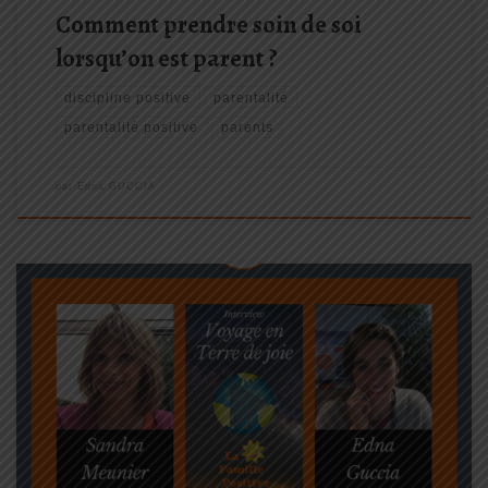
Comment prendre soin de soi
lorsqu’on est parent ?
discipline positive
parentalité
parentalité positive
parents
par
Edna GUCCIA
Un voyage en
Terre de joie
… ça vous tente ? Sandra
Meunier est une personne absolument EXTRA-ordinaire que j’avais
à cœur de vous faire découvrir
(si vous ne la connaissez pas
déjà !
). Inspirante et très touchante, j’ai […]