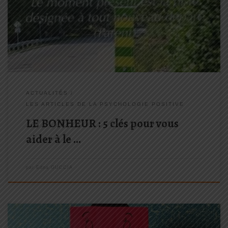
n’est-ce pas ? L’absence de mal être ne constitue pas le bonheur
proprement dit…sans ouvrir un long débat philosophique sur le
concept de bonheur nous considérerons ici simplement […]
ACTUALITÉS
LES ARTICLES DE LA PSYCHOLOGIE POSITIVE
LE BONHEUR : 5 clés pour vous
aider à le …
par
Edna GUCCIA