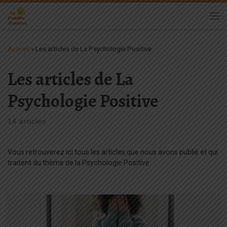
Passer au contenu
Me
Accueil
»
Les articles de La Psychologie Positive
Les articles de La
Psychologie Positive
14 articles
Vous retrouverez ici tous les articles que nous avons publié et qui
traitent du thème de la Psychologie Positive.