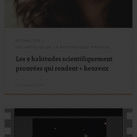
ACTUALITÉS
LES ARTICLES DE LA PSYCHOLOGIE POSITIVE
Les 9 habitudes scientifiquement
prouvées qui rendent + heureux
par
Edna GUCCIA
Faire face à la critique et Vivre LA PAIX dans nos baskets ! Voilà