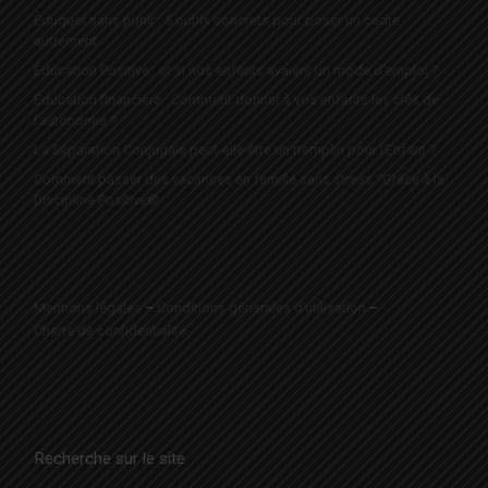
Éduquer sans punir : 5 outils concrets pour poser un cadre
autrement
Éducation Positive : et si nos enfants avaient un mode d’emploi ?
Éducation financière : Comment donner à vos enfants les clés de
l’autonomie ?
La Séparation Conjugale peut-elle être un tremplin pour l’Enfant ?
Comment passer des vacances en famille sans stress ?Grâce à la
Discipline Positive®
Mentions légales
–
Conditions générales d’utilisation
–
Charte de confidentialité
Recherche sur le site