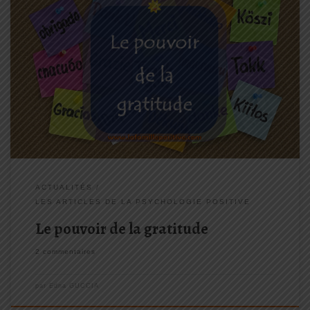
Vous avez dit « gratitude » ? La gratitude voilà un mot à la mode
mais qu’est-ce qu’on entend exactement par là et concrètement
pourquoi et comment l’exercer ? Êtes-vous de ce qui râle tout le
temps où faites-vous partie des […]
ACTUALITÉS
LES ARTICLES DE LA PSYCHOLOGIE POSITIVE
Le pouvoir de la gratitude
2 commentaires
par
Edna GUCCIA