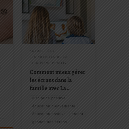
es à
Aujourd’hui, plongeons dans une
ge de
préoccupation qui touche de
pas
nombreuses familles : la gestion de
icat,
l’utilisation des écrans par nos
ns
enfants, des plus petits aux
u’en
adolescents. Comment trouver
l’équilibre entre l’exploration
numérique et le bien-être familial ?
ACTUALITÉS
C’est là que la […]
LES ARTICLES DE LA
DISCIPLINE POSITIVE
t
Comment mieux gérer
les écrans dans la
famille avec La …
discipline positive
éducation bienveillante
éducation positive
enfant
gestion des écrans