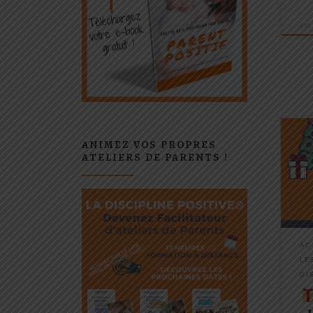
pa
Et bi
ANIMEZ VOS PROPRES
ce ca
ATELIERS DE PARENTS !
prép
nouve
mett
bonne
AC
LE
DI