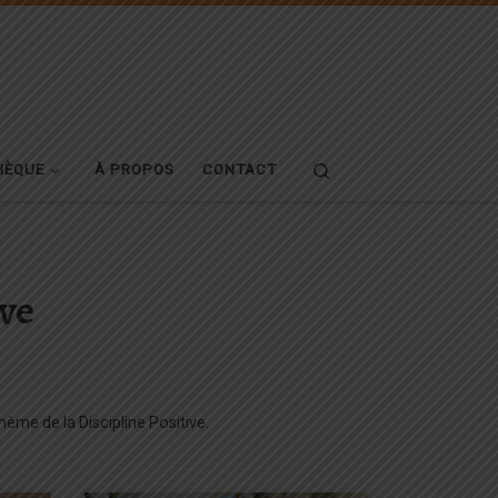
Search
HÈQUE
À PROPOS
CONTACT
ive
hème de la Discipline Positive.