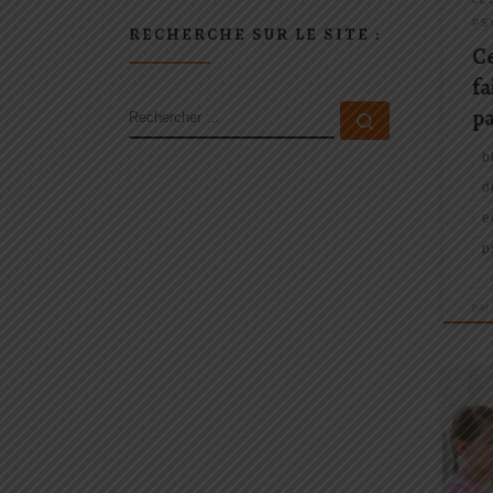
PS
RECHERCHE SUR LE SITE :
Ce
fa
RECHERCHER
p
Rechercher 
b
d
e
p
pa
Aujo
un p
faces
les e
et s