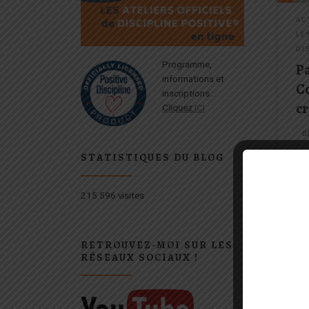
l'aut
d'aut
AC
commu
LE
suite
DI
Programme,
Pa
informations et
C
inscriptions :
cr
Cliquez
ICI
d
e
STATISTIQUES DU BLOG
é
p
215 596 visites
p
p
RETROUVEZ-MOI SUR LES
RÉSEAUX SOCIAUX !
pa