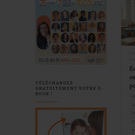
Quan
qu’on
s’il 
pose
Déco
punir
respe
LE
DI
Éd
ou
TÉLÉCHARGEZ
po
GRATUITEMENT VOTRE E-
BOOK !
d
é
f
p
p