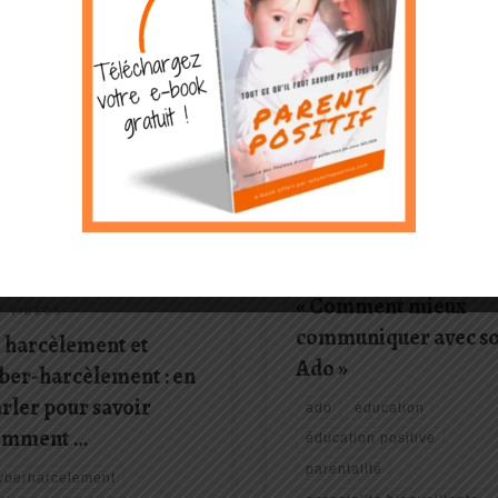
tte contre le harcèlement se fait
En partenariat avec la plateforme
otidien, il existe des solutions et
Parent Pour Demain, nous vous a
t important de les connaître. Dans
proposé cette Masterclass Duran
e conférence, je vous propose
cette intervention d’environ 1 heur
oquer avec vous ce phénomène
vous propose des outils concret
 ses mécanismes, les risques et
tester avec votre ado pour recrée
ifficultés que cela […]
lien avec lui. Je vous aide […]
TUALITÉS
ACTUALITÉS
S ARTICLES DE LA
LES ARTICLES DE LA
SCIPLINE POSITIVE
DISCIPLINE POSITIVE
S ARTICLES DE LA
Vidéo Masterclass
DAGOGIE POSITIVE
« Comment mieux
S VIDÉOS
communiquer avec s
 harcèlement et
Ado »
ber-harcèlement : en
rler pour savoir
ado
education
omment …
éducation positive
parentalité
yberharcelement