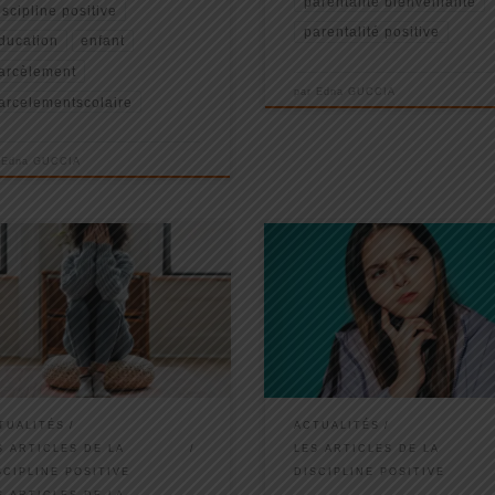
parentalité bienveillante
iscipline positive
parentalité positive
ducation
enfant
arcèlement
par
Edna GUCCIA
arcelementscolaire
r
Edna GUCCIA
 Puis à un moment donné, j’ai senti
Aujourd’hui, je veux vous parler d
’étais à bout … je rêvais
mythes toxiques sur l’éducation
monie familiale, de jeux dans la
positive que vous devez
e humeur, de complicité avec
ABSOLUMENT briser si vous voul
nfants…. Mais je n’y arrivais pas.
réussir à devenir ce que j’appelle
venait petit à petit me ronger et
« Parent Positif » ...
 déteignait sur mon couple et
ma vie professionnelle... [lire la
TUALITÉS
ACTUALITÉS
]
S ARTICLES DE LA
LES ARTICLES DE LA
SCIPLINE POSITIVE
DISCIPLINE POSITIVE
S ARTICLES DE LA