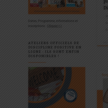
pl
Di
d
Dates, Programme, informations et
é
inscriptions :
Cliquez
ICI
p
ATELIERS OFFICIELS DE
pa
DISCIPLINE POSITIVE EN
LIGNE : ILS SONT ENFIN
DISPONIBLES !
L'éd
comp
nomb
dern
appr
certa