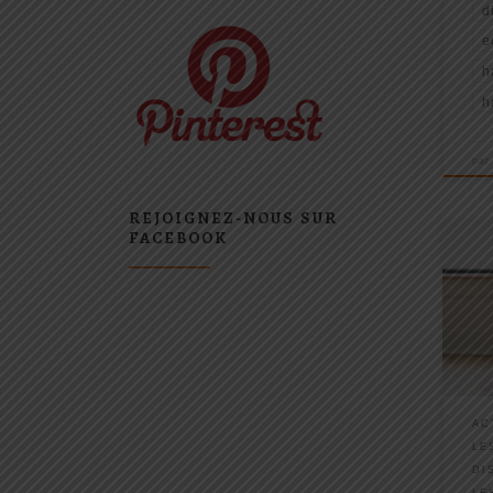
d
e
h
h
pa
REJOIGNEZ-NOUS SUR
FACEBOOK
[...]
que j
d’har
bonn
mes e
Cela 
cela
dans 
AC
suite
LE
DI
LE