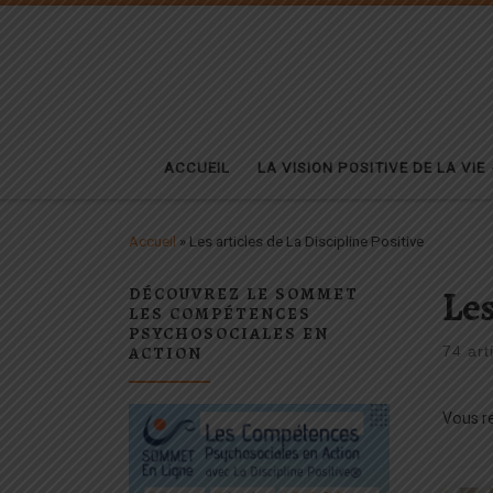
Passer au contenu
ACCUEIL
LA VISION POSITIVE DE LA VIE
Accueil
»
Les articles de La Discipline Positive
Les
DÉCOUVREZ LE SOMMET
LES COMPÉTENCES
PSYCHOSOCIALES EN
ACTION
74 art
Vous re