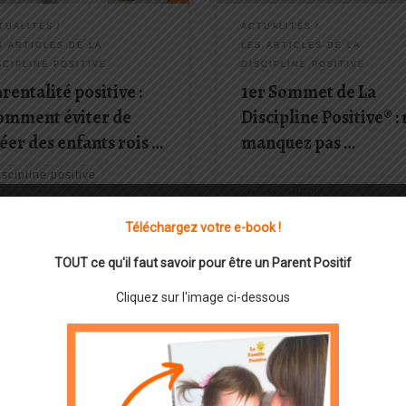
orité et la discipline, tandis que
c’est pour […]
res prônent la bienveillance et la
TUALITÉS
ACTUALITÉS
nication positive ... [lire la
S ARTICLES DE LA
LES ARTICLES DE LA
].
SCIPLINE POSITIVE
DISCIPLINE POSITIVE
rentalité positive :
1er Sommet de La
omment éviter de
Discipline Positive® :
éer des enfants rois …
manquez pas …
iscipline positive
par
Edna GUCCIA
ducation
ducation positive
enfant
Téléchargez votre e-book !
arentalité
TOUT ce qu'il faut savoir pour être un Parent Positif
arentalité positive
Cliquez sur l'image ci-dessous
arents
r
Edna GUCCIA