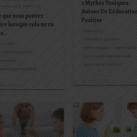
3 Mythes Toxiques
YCHOLOGIE POSITIVE
Autour De L’éducatio
 que vous pouvez
Positive
ire lorsque cela ne va
education
as…
…
education positive
ien-être
idées reçues
parentalité
iscipline positive
parentalité bienveillante
ducation
parentalité positive
sychologie positive
par
Edna GUCCIA
r
Edna GUCCIA
urd’hui je voulais vous partager
Il y a un truc qui me dérange dep
etit cadeau pour mieux faire
un moment, et j’ai vraiment envie
 aux disputes, aux conflits entre
vous en parler. Voilà ce que je pe
nfants…. Que ce soit entre frères
propos des personnes qui vienn
œurs mais aussi avec les copains,
dans mes ateliers et mes