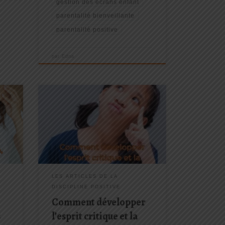
gestion des écrans enfant
parentalité bienveillante
parentalité positive
par
Edna
ommes
En appliquant ces principes et en les
e
incarnant, nous aidereons nos
enfants à développer leur esprit
r
critique et leur curiosité. Ils seront
soins
ainsi mieux préparés à affronter les
défis d'un monde qui est en
s
constante évolution et à saisir les
opportunités qui se présentent à eux.
LES ARTICLES DE LA
DISCIPLINE POSITIVE
Comment développer
s
l’esprit critique et la