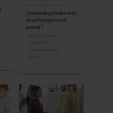
de vos enfants ?
PSYCHOLOGIE POSITIVE
n
Comment prendre soin
de soi lorsqu’on est
parent ?
discipline positive
parentalité
parentalité positive
parents
par
Edna GUCCIA
uis
 de
Découvrez comment devenir
nse à
animateur d'ateliers de parent en
ent
Discipline Positive®