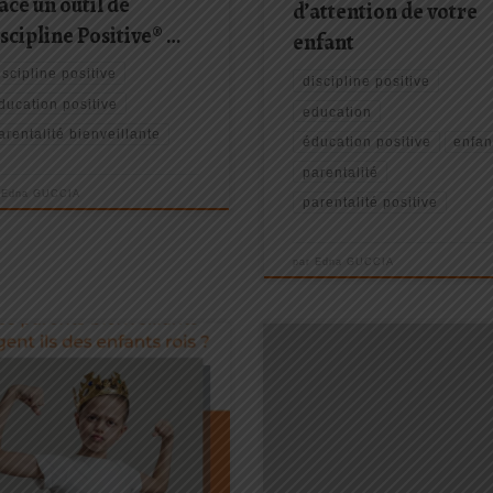
ace un outil de
d’attention de votre
scipline Positive® …
enfant
iscipline positive
discipline positive
ducation positive
education
arentalité bienveillante
éducation positive
enfan
parentalité
r
Edna GUCCIA
parentalité positive
par
Edna GUCCIA
ucation des enfants est un défi
Quelle joie pour moi de vous
lexe et passionnant pour de
annoncer ce grand évènement !
reux parents. Au fil des
J’organise le 1er Sommet en lign
ières décennies, différentes
la Discipline Positive®
Il se
oches éducatives ont émergé,
déroulera du 9 au 16 mai , alors 
ines mettant l'accent sur
bien ces dates dans votre agenda