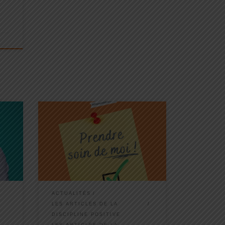
es 3
La société nous renvoie souvent
qu’être un bon parent c'est être un
parent qui donne TOUT pour ses
ez
enfants… mais attention ne donnez
 un
que ce que vous pouvez donner à vos
enfants. C’est-à-dire en respectant
vos propres besoins, sans vous
oublier au passage ! Oublier de
ACTUALITÉS
prendre soin de soi, c'est prendre le
LES ARTICLES DE LA
risque de s'épuiser ! Et si vous êtes
DISCIPLINE POSITIVE
HS, qui va bien pouvoir prendre soin
LES ARTICLES DE LA