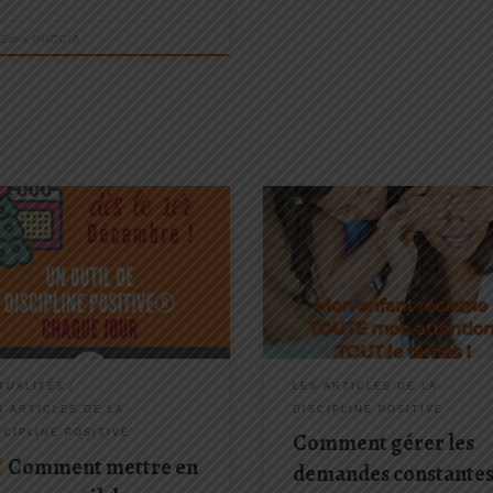
r
Edna GUCCIA
en c’est simple ! En profitant de
En tant que parents, nous s
lendrier de l’avent que je vous ai
souvent confrontés à la demand
aré : Une surprise chaque jour, un
incessante d’attention de nos
l outil et les astuces pour le
enfants, et il peut parfois semble
re en place. Je vous souhaite une
difficile de jongler entre leurs be
 lecture, Un […]
et nos autres responsabilités. La
bonne nouvelle est qu’il existe de
moyens […]
LES ARTICLES DE LA
TUALITÉS
DISCIPLINE POSITIVE
S ARTICLES DE LA
SCIPLINE POSITIVE
Comment gérer les
Comment mettre en
demandes constante