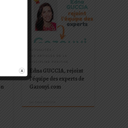
C’est avec un immense plaisir que je
vons
vous annonce que je rejoins l’équipe
t
des experts de Gazouyi. vous pouvez
e, je
consulter ma fiche en cliquant ICI ou
s à
sur l’image ci-dessous Gazouyi est
r du
une application qui propose aux
parents de disposer de […]
ACTUALITÉS
LES ARTICLES DE LA
DISCIPLINE POSITIVE
Edna GUCCIA, rejoint
l’équipe des experts de
on
Gazouyi.com
par
Edna GUCCIA