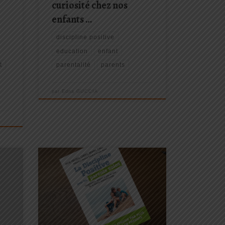
curiosité chez nos
enfants …
discipline positive
education
enfant
t
parentalité
parents
par
Edna GUCCIA
J’ai eu le plaisir de parler de la
Discipline Positive® pour les parents
e de
solos au micro de Nathalie ZANON
dans l’émission du Mouvement
notez
International de la Réconciliation
 ! Et
(MIR). Quelles sont les difficultés