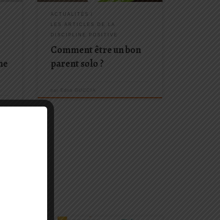
spécifiques à la famille
monoparentale, et surtout, quelles […]
ACTUALITÉS
LES ARTICLES DE LA
DISCIPLINE POSITIVE
Comment être un bon
 ne
parent solo ?
par
Edna GUCCIA