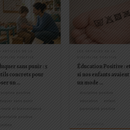
d on punit, c’est souvent parce
On passe parfois plusieurs minut
 ne sait plus quoi faire d’autre. Et
déchiffrer les étiquettes de lava
existait des outils concrets pour
nos vêtements préférés pour ne 
r des limites autrement ?
les abîmer. Température, cycle dél
uvrez comment éduquer sans
séchage à l’air libre… Nous suivo
, avec fermeté, bienveillance et
les instructions à la lettre. Mais q
ct du lien avec votre enfant.
est-il de nos enfants […]
S ARTICLES DE LA
LES ARTICLES DE LA
SCIPLINE POSITIVE
DISCIPLINE POSITIVE
uquer sans punir : 5
Éducation Positive : e
tils concrets pour
si nos enfants avaient
ser un …
un mode …
iscipline positive
discipline positive
duquer sans punir
education
enfant
ermeté et bienveillance
parentalité positive
arentalité positive
par
Edna GUCCIA
unition