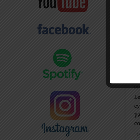
La lu
au qu
c’es
cett
d’év
dans
les d
AC
LE
DI
LE
PÉ
LE
Le
cy
pa
c
c