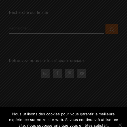
Recherche sur le site
RECHERCHER
Rech
Retrouvez-nous sur les réseaux sociaux
© 2026
La Famille Positive
– Tous droits réservés
Nous utilisons des cookies pour vous garantir la meilleure
Propulsé par
WP
– Réalisé avec the
Thème Customizr
expérience sur notre site web. Si vous continuez à utiliser ce
site, nous supposerons que vous en êtes satisfait.