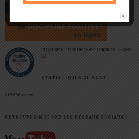
Programme, informations et inscriptions :
Cliquez
ICI
STATISTIQUES DU BLOG
215 596 visites
RETROUVEZ-MOI SUR LES RÉSEAUX SOCIAUX !