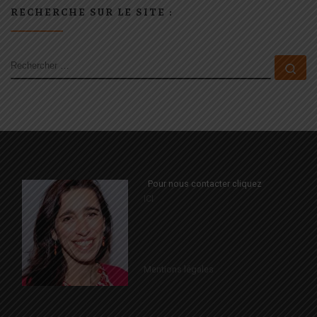
RECHERCHE SUR LE SITE :
RECHERCHER
Rec
Pour nous contacter cliquez
ICI
Mentions légales