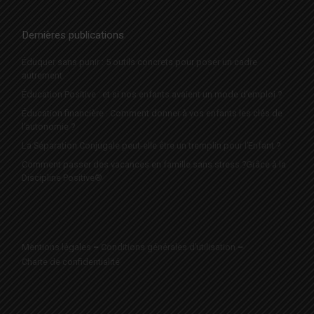
Dernières publications
Éduquer sans punir : 5 outils concrets pour poser un cadre
autrement
Éducation Positive : et si nos enfants avaient un mode d’emploi ?
Éducation financière : Comment donner à vos enfants les clés de
l’autonomie ?
La Séparation Conjugale peut-elle être un tremplin pour l’Enfant ?
Comment passer des vacances en famille sans stress ?Grâce à la
Discipline Positive®
Mentions légales
–
Conditions générales d’utilisation
–
Charte de confidentialité