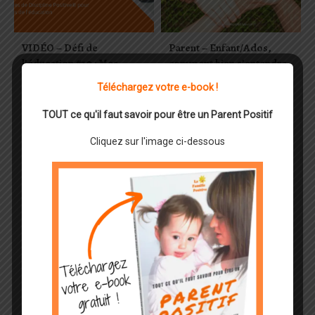
VIDÉO – Défi de
Parent – Enfant/Ados,
l’éducation #10 : Mes
comment bien s’entendre
enfants se disputent pour
dans la famille
Téléchargez votre e-book !
le même jouet
TOUT ce qu'il faut savoir pour être un Parent Positif
Cliquez sur l'image ci-dessous
Laisser un commentaire