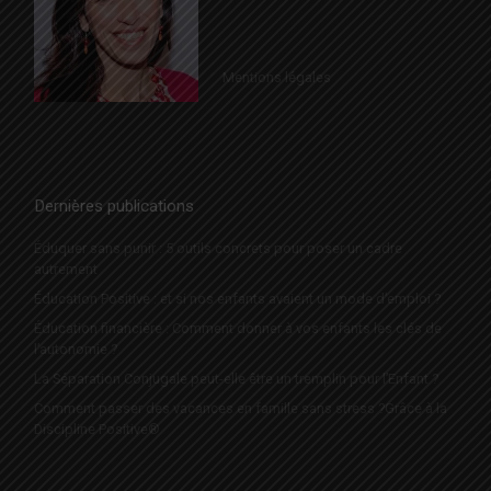
Mentions légales
Dernières publications
Éduquer sans punir : 5 outils concrets pour poser un cadre
autrement
Éducation Positive : et si nos enfants avaient un mode d’emploi ?
Éducation financière : Comment donner à vos enfants les clés de
l’autonomie ?
La Séparation Conjugale peut-elle être un tremplin pour l’Enfant ?
Comment passer des vacances en famille sans stress ?Grâce à la
Discipline Positive®