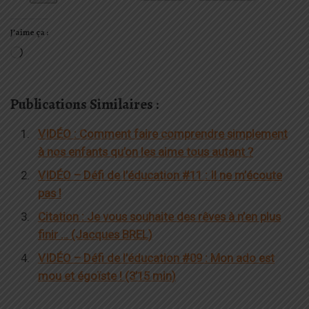
J’aime ça :
Chargement…
Publications Similaires :
VIDÉO : Comment faire comprendre simplement
à nos enfants qu’on les aime tous autant ?
VIDÉO – Défi de l’éducation #11 : Il ne m’écoute
pas !
Citation : Je vous souhaite des rêves à n’en plus
finir … (Jacques BREL)
VIDÉO – Défi de l’éducation #09 : Mon ado est
mou et égoïste ! (3’15 min)