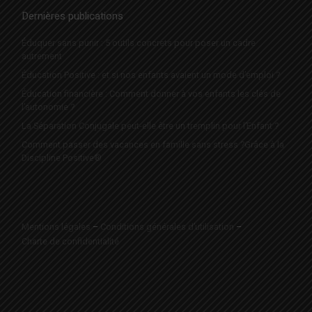
Dernières publications
Éduquer sans punir : 5 outils concrets pour poser un cadre
autrement
Éducation Positive : et si nos enfants avaient un mode d’emploi ?
Éducation financière : Comment donner à vos enfants les clés de
l’autonomie ?
La Séparation Conjugale peut-elle être un tremplin pour l’Enfant ?
Comment passer des vacances en famille sans stress ?Grâce à la
Discipline Positive®
Mentions légales
–
Conditions générales d’utilisation
–
Charte de confidentialité