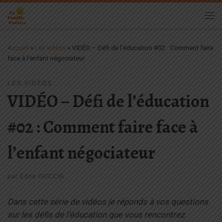
Passer au contenu
Me
Accueil
»
Les vidéos
»
VIDÉO – Défi de l’éducation #02 : Comment faire
face à l’enfant négociateur
LES VIDÉOS
VIDÉO – Défi de l’éducation
#02 : Comment faire face à
l’enfant négociateur
par
Edna GUCCIA
Dans cette série de vidéos je réponds à vos questions
sur les défis de l’éducation que vous rencontrez.