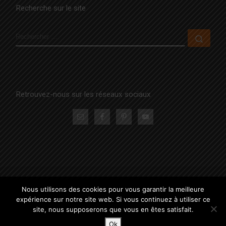
Recherche sur le site
RECHERCHER
Rech
Retrouvez-nous sur les réseaux sociaux
© 2026
La Famille Positive
– Tous droits réservés
Nous utilisons des cookies pour vous garantir la meilleure
Propulsé par
WP
– Réalisé avec the
Thème Customizr
expérience sur notre site web. Si vous continuez à utiliser ce
site, nous supposerons que vous en êtes satisfait.
Ok