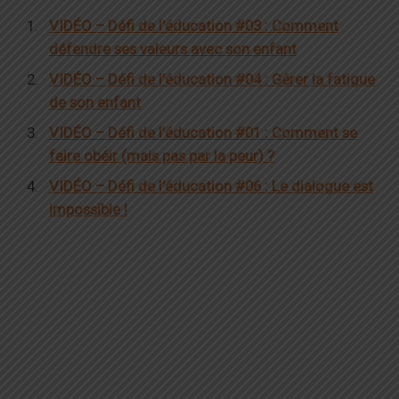
VIDÉO – Défi de l’éducation #03 : Comment
défendre ses valeurs avec son enfant
VIDÉO – Défi de l’éducation #04 : Gérer la fatigue
de son enfant
VIDÉO – Défi de l’éducation #01 : Comment se
faire obéir (mais pas par la peur) ?
VIDÉO – Défi de l’éducation #06 : Le dialogue est
impossible !