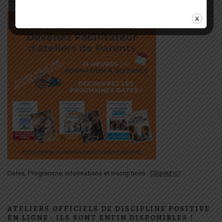
Dates, Programme, informations et inscriptions :
Cliquez
ICI
ATELIERS OFFICIELS DE DISCIPLINE POSITIVE
EN LIGNE : ILS SONT ENFIN DISPONIBLES !