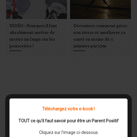
VIDÉO : Pourquoi il faut
Découvrez comment gérer
absolument arrêter de
son stress et améliorer sa
mettre un lange sur les
santé en moins de 5
poussettes !
minutes par jour
Téléchargez votre e-book !
Laisser un commentaire
TOUT ce qu'il faut savoir pour être un Parent Positif
Cliquez sur l'image ci-dessous