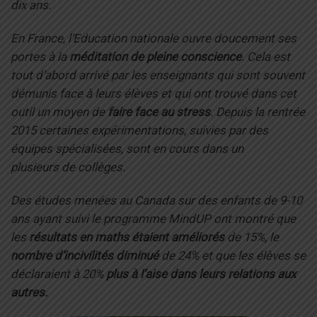
dix ans.
En France, l’Education nationale ouvre doucement ses
portes à la
méditation de pleine conscience
. Cela est
tout d’abord arrivé par les enseignants qui sont souvent
démunis face à leurs élèves et qui ont trouvé dans cet
outil un moyen de
faire face au stress
. Depuis la rentrée
2015 certaines expérimentations, suivies par des
équipes spécialisées, sont en cours dans un
plusieurs de collèges.
Des études menées au Canada sur des enfants de 9-10
ans ayant suivi le programme MindUP ont montré que
les
résultats en maths étaient améliorés
de 15%, le
nombre d’incivilités diminué
de 24% et que les élèves se
déclaraient à 20%
plus à l’aise dans leurs relations aux
autres.