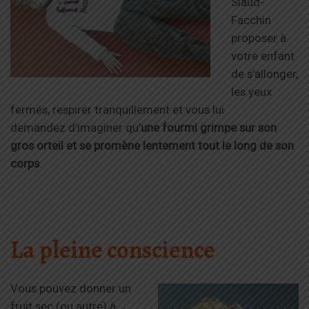
Siaud-
Facchin
proposer à
votre enfant
de s’allonger,
les yeux
fermés, respirer tranquillement et vous lui
demandez d’imaginer qu’
une fourmi grimpe sur son
gros orteil et se promène lentement tout le long de son
corps
.
La pleine conscience
V
ous pouvez donner un
fruit sec (ou autre) à