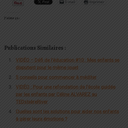
E-mail
Imprimer
J’aime ça :
Publications Similaires :
VIDÉO – Défi de l’éducation #10 : Mes enfants se
disputent pour le même jouet
5 conseils pour commencer à méditer
VIDÉO : Pour une refondation de l’école guidée
par les enfants par Céline ALVAREZ au
TEDxIsèreRiver
Quelles sont les solutions pour aider nos enfants
à gérer leurs émotions ?