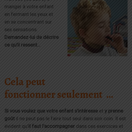
manger à votre enfant
en fermant les yeux et
en se concentrant sur
ses sensations.
Demandez-lui de décrire
ce qu’il ressent…
Cela peut
fonctionner seulement …
Si vous voulez que votre enfant s’intéresse
et
y prenne
goût
il ne peut pas le faire tout seul dans son coin. Il est
évident qu’
il faut l’accompagner
dans ces exercices et