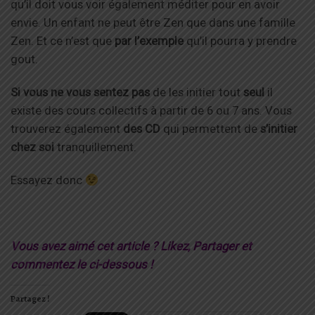
qu’il doit vous voir également méditer pour en avoir
envie. Un enfant ne peut être Zen que dans une famille
Zen. Et ce n’est que
par l’exemple
qu’il pourra y prendre
gout.
Si vous ne vous sentez pas
de les initier tout
seul
il
existe des cours collectifs à partir de 6 ou 7 ans. Vous
trouverez également
des CD
qui permettent de
s’initier
chez soi
tranquillement.
Essayez donc
Vous avez aimé cet article ? Likez, Partager et
commentez le ci-dessous !
Partagez !