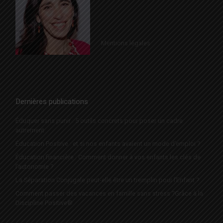
Mentions légales
Dernières publications
Éduquer sans punir : 5 outils concrets pour poser un cadre
autrement
Éducation Positive : et si nos enfants avaient un mode d’emploi ?
Éducation financière : Comment donner à vos enfants les clés de
l’autonomie ?
La Séparation Conjugale peut-elle être un tremplin pour l’Enfant ?
Comment passer des vacances en famille sans stress ?Grâce à la
Discipline Positive®