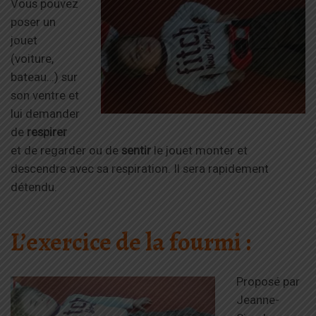
Vous pouvez
poser un
jouet
(voiture,
bateau…) sur
son ventre et
lui demander
de
respirer
et de regarder ou de
sentir
le jouet monter et
descendre avec sa respiration. Il sera rapidement
détendu.
L’exercice de la fourmi :
Proposé par
Jeanne-