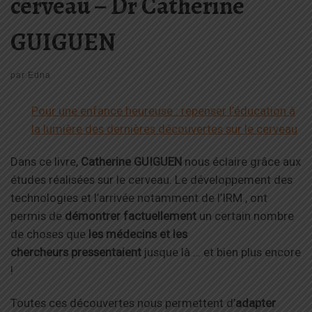
cerveau – Dr Catherine
GUIGUEN
par
Edna
Pour une enfance heureuse : repenser l’éducation à
la lumière des dernières découvertes sur le cerveau
Dans ce livre,
Catherine GUIGUEN
nous éclaire grâce aux
études réalisées sur le cerveau. Le développement des
technologies et l’arrivée notamment de l’IRM , ont
permis de
démontrer factuellement
un certain nombre
de choses que
les médecins et les
chercheurs pressentaient
jusque là … et bien plus encore
!
Toutes ces découvertes nous permettent d’
adapter