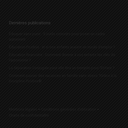
Dernières publications
Éduquer sans punir : 5 outils concrets pour poser un cadre
autrement
Éducation Positive : et si nos enfants avaient un mode d’emploi ?
Éducation financière : Comment donner à vos enfants les clés de
l’autonomie ?
La Séparation Conjugale peut-elle être un tremplin pour l’Enfant ?
Comment passer des vacances en famille sans stress ?Grâce à la
Discipline Positive®
Mentions légales
–
Conditions générales d’utilisation
–
Charte de confidentialité