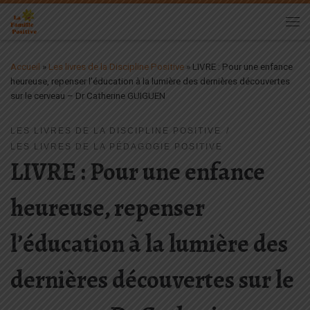
Passer au contenu
Me
Accueil
»
Les livres de la Discipline Positive
»
LIVRE : Pour une enfance
heureuse, repenser l’éducation à la lumière des dernières découvertes
sur le cerveau – Dr Catherine GUIGUEN
LES LIVRES DE LA DISCIPLINE POSITIVE
LES LIVRES DE LA PÉDAGOGIE POSITIVE
LIVRE : Pour une enfance
heureuse, repenser
l’éducation à la lumière des
dernières découvertes sur le