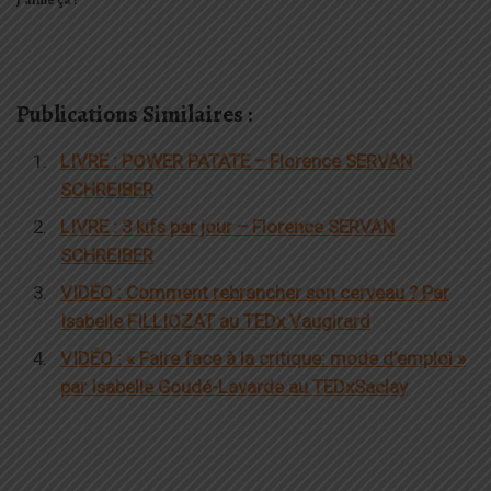
J’aime ça :
Publications Similaires :
LIVRE : POWER PATATE – Florence SERVAN
SCHREIBER
LIVRE : 3 kifs par jour – Florence SERVAN
SCHREIBER
VIDÉO : Comment rebrancher son cerveau ? Par
Isabelle FILLIOZAT au TEDx Vaugirard
VIDÉO : « Faire face à la critique: mode d’emploi »
par Isabelle Goudé-Lavarde au TEDxSaclay