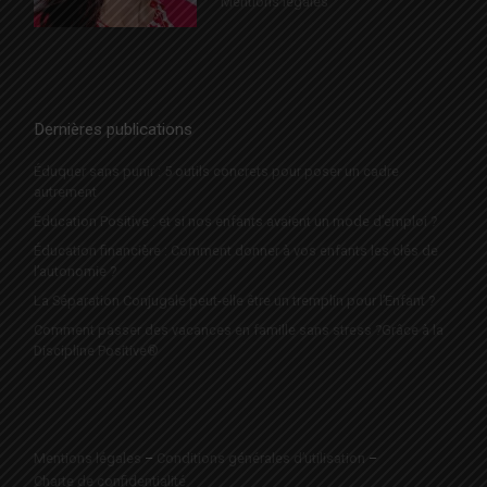
Mentions légales
Dernières publications
Éduquer sans punir : 5 outils concrets pour poser un cadre
autrement
Éducation Positive : et si nos enfants avaient un mode d’emploi ?
Éducation financière : Comment donner à vos enfants les clés de
l’autonomie ?
La Séparation Conjugale peut-elle être un tremplin pour l’Enfant ?
Comment passer des vacances en famille sans stress ?Grâce à la
Discipline Positive®
Mentions légales
–
Conditions générales d’utilisation
–
Charte de confidentialité