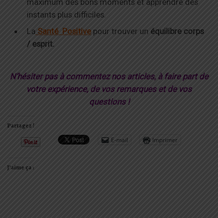
maximum des bons moments et apprendre des
instants plus difficiles.
La
Santé Positive
pour trouver un
équilibre corps
/ esprit.
N’hésiter pas à commentez nos articles, à faire part de
votre expérience, de vos remarques et de vos
questions !
Partagez !
E-mail
Imprimer
J’aime ça :