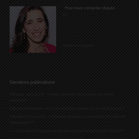
Pour nous contacter cliquez
ICI
Mentions légales
Dernières publications
Éduquer sans punir : 5 outils concrets pour poser un cadre
autrement
Éducation Positive : et si nos enfants avaient un mode d’emploi ?
Éducation financière : Comment donner à vos enfants les clés de
l’autonomie ?
La Séparation Conjugale peut-elle être un tremplin pour l’Enfant ?