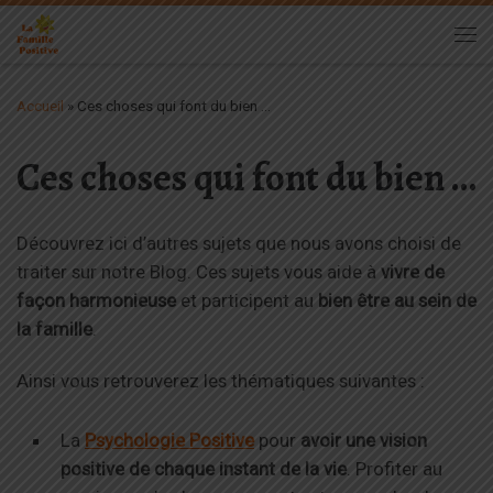
Passer au contenu
Me
Accueil
»
Ces choses qui font du bien …
Ces choses qui font du bien …
Découvrez ici d’autres sujets que nous avons choisi de
traiter sur notre Blog. Ces sujets vous aide à
vivre de
façon harmonieuse
et participent au
bien être au sein de
la famille
.
Ainsi vous retrouverez les thématiques suivantes :
La
Psychologie Positive
pour
avoir une vision
positive de chaque instant de la vie
. Profiter au