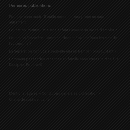
Dernières publications
Éduquer sans punir : 5 outils concrets pour poser un cadre
autrement
Éducation Positive : et si nos enfants avaient un mode d’emploi ?
Éducation financière : Comment donner à vos enfants les clés de
l’autonomie ?
La Séparation Conjugale peut-elle être un tremplin pour l’Enfant ?
Comment passer des vacances en famille sans stress ?Grâce à la
Discipline Positive®
Mentions légales
–
Conditions générales d’utilisation
–
Charte de confidentialité