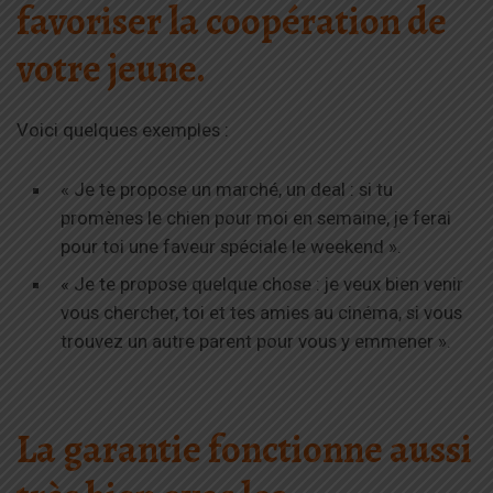
favoriser la coopération de
votre jeune.
Voici quelques exemples :
« Je te propose un marché, un deal : si tu
promènes le chien pour moi en semaine, je ferai
pour toi une faveur spéciale le weekend ».
« Je te propose quelque chose : je veux bien venir
vous chercher, toi et tes amies au cinéma, si vous
trouvez un autre parent pour vous y emmener ».
La garantie
fonctionne aussi