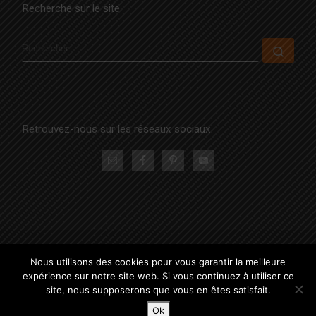
Recherche sur le site
RECHERCHER
Rech
Retrouvez-nous sur les réseaux sociaux
© 2026
La Famille Positive
– Tous droits réservés
Nous utilisons des cookies pour vous garantir la meilleure
Propulsé par
WP
– Réalisé avec the
Thème Customizr
expérience sur notre site web. Si vous continuez à utiliser ce
site, nous supposerons que vous en êtes satisfait.
Ok