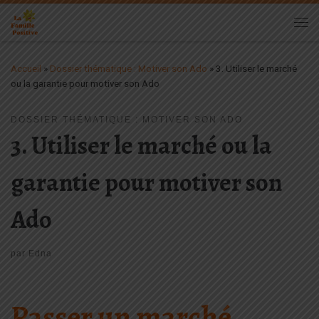
Passer au contenu
Me
Accueil
»
Dossier thématique : Motiver son Ado
»
3. Utiliser le marché
ou la garantie pour motiver son Ado
DOSSIER THÉMATIQUE : MOTIVER SON ADO
3. Utiliser le marché ou la
garantie pour motiver son
Ado
par
Edna
Passer un marché