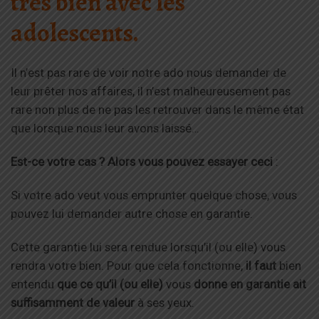
très bien avec les
adolescents.
Il n’est pas rare de voir notre ado nous demander de
leur prêter nos affaires, il n’est malheureusement pas
rare non plus de ne pas les retrouver dans le même état
que lorsque nous leur avons laissé…
Est-ce votre cas ? Alors vous pouvez essayer ceci
:
Si votre ado veut vous emprunter quelque chose, vous
pouvez lui demander autre chose en garantie.
Cette garantie lui sera rendue lorsqu’il (ou elle) vous
rendra votre bien. Pour que cela fonctionne,
il faut
bien
entendu
que ce qu’il (ou elle)
vous
donne en garantie ait
suffisamment de valeur
à ses yeux.