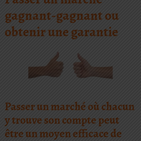
gagnant-gagnant ou
obtenir une garantie
Passer un marché
où
chacun
y trouve son compte
peut
être un moyen efficace de