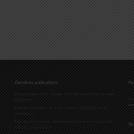
…
Dernières publications
Re
Éduquer sans punir : 5 outils concrets pour poser un cadre
R
autrement
Éducation Positive : et si nos enfants avaient un mode
d’emploi ?
Éducation financière : Comment donner à vos enfants les
Re
clés de l’autonomie ?