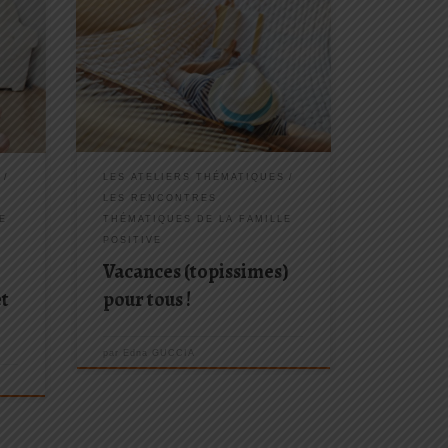
: le
Prochaine rencontre programmée : le
es
22 juin 2019 de 9h30 à 11h30 « Youpi,
t
c’est les vacances! » C’est sûr, c’est
génial ! Mais lorsque mon enfant dit
 la
ça, et lorsque moi je dis ça, on pense
pas forcement à la […]
S
LES ATELIERS THÉMATIQUES
LES RENCONTRES
E
THÉMATIQUES DE LA FAMILLE
POSITIVE
Vacances (topissimes)
et
pour tous !
par
Edna GUCCIA