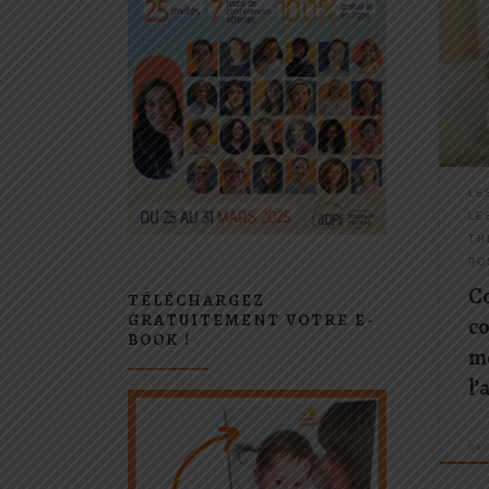
Proc
15 j
l’enf
(Rud
enfan
du co
pers
conc
LE
LE
TH
PO
C
TÉLÉCHARGEZ
GRATUITEMENT VOTRE E-
c
BOOK !
m
l’
pa