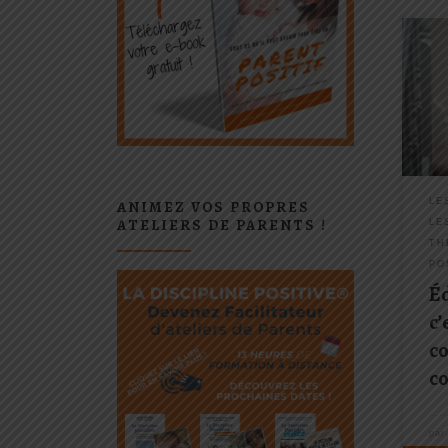
Proc
24 n
si v
sans
puni
dans
une r
LE
ANIMEZ VOS PROPRES
ATELIERS DE PARENTS !
LE
TH
PO
Éd
c’
c
c
pa