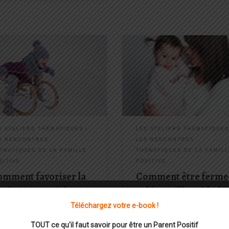
haine rencontre programmée : le
Prochaine rencontre programmée 
ctobre 2018 Comment favoriser
12 janvier 2019 Comment éduque
onfiance en soi de mon enfant ?
avec FERMETÉ & BIENVEILLANCE
ent mon style de parentalité
Comment n’être ni permissif, ni pu
 encourager mon enfant à se
? Comment finalement susciter la
ir capable? La confiance en soi,
coopération de votre enfant sans
 avoir le sentiment d’être […]
obligé(e) de menacer, de faire du
chantage ou d’avoir […]
S ATELIERS THÉMATIQUES
LES ATELIERS THÉMATIQUE
S RENCONTRES
LES RENCONTRES
ÉMATIQUES DE LA FAMILLE
THÉMATIQUES DE LA FAMILL
SITIVE
POSITIVE
omment favoriser la
Comment être ferme
nfiance en soi de
et bienveillant à la foi
on enfant
Téléchargez votre e-book !
par
Edna GUCCIA
TOUT ce qu'il faut savoir pour être un Parent Positif