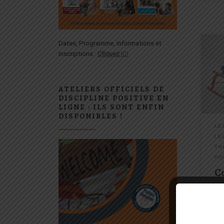
Dates, Programme, informations et
Proc
inscriptions :
Cliquez
ICI
13 o
la c
Comm
ATELIERS OFFICIELS DE
peut
DISCIPLINE POSITIVE EN
sent
LIGNE : ILS SONT ENFIN
c’est
DISPONIBLES !
LE
LE
TH
PO
C
co
m