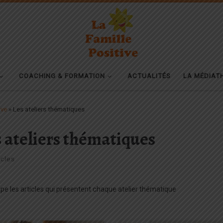
COACHING & FORMATION
ACTUALITÉS
LA MÉDIAT
ive
»
Les ateliers thématiques
 ateliers thématiques
icles
e les articles qui présentent chaque atelier thématique