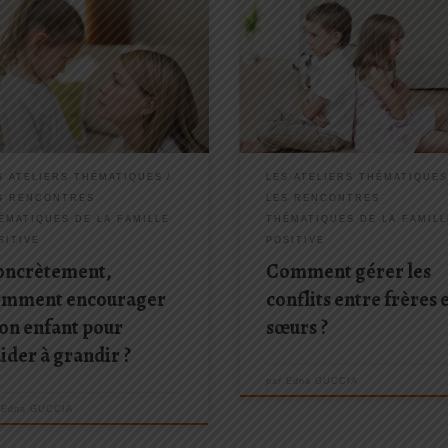
haine rencontre programmée : le
Prochaine rencontre programmée 
uin 2019 L’encouragement est à
6 avril 2019 Les chamailleries et l
ant ce que l’eau est à la plante
rivalités entre frères et sœurs fon
olf DREIKURS) Encourager son
partie du quotidien ? Comment
t, c’est lui insuffler de la force et
prévenir et gérer les conflits dans
urage, c’est l’inciter à
fratrie ? Comment trouver le juste
évérer… Mais comment faire
milieu entre autorité et
rètement?
communication […]
S ATELIERS THÉMATIQUES
LES ATELIERS THÉMATIQUE
S RENCONTRES
LES RENCONTRES
ÉMATIQUES DE LA FAMILLE
THÉMATIQUES DE LA FAMILL
SITIVE
POSITIVE
oncrètement,
Comment gérer les
omment encourager
conflits entre frères 
on enfant pour
sœurs ?
aider à grandir ?
par
Edna GUCCIA
r
Edna GUCCIA