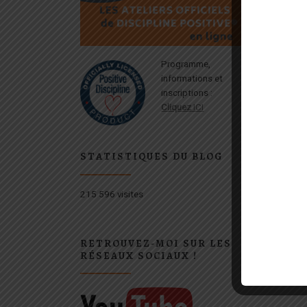
pa
Proc
Programme,
8 dé
informations et
souv
inscriptions :
et d
Cliquez
ICI
enfan
nous
comm
STATISTIQUES DU BLOG
dans
LE
La
215 596 visites
po
RETROUVEZ-MOI SUR LES
pa
RÉSEAUX SOCIAUX !