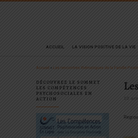
Passer au contenu
ACCUEIL
LA VISION POSITIVE DE LA VIE
Accueil
»
Les rencontres thématiques de la Famille Posit
Les
DÉCOUVREZ LE SOMMET
LES COMPÉTENCES
PSYCHOSOCIALES EN
ACTION
10 art
Regroup