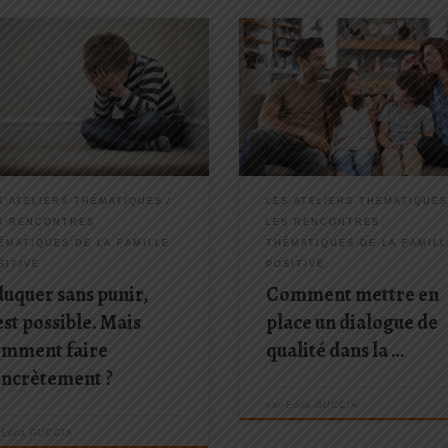
haine rencontre programmée : le
Prochaine rencontre programmée 
ovembre 2018 de 9h30 à 11h30 Et
13 avril 2019 de 9h30 à 11h30 « 
ous pouviez éduquer votre enfant
nos vies de dingues on n’a plus
 le punir ? Le système de
le temps de rien… » La logistique 
tions (et récompenses) est ancré
maison à gérer, les courses, le
 les habitudes éducatives, c’est
ménage, les allers/retours entre l
éalité. Punir son […]
boulot, l’école […]
S ATELIERS THÉMATIQUES
LES ATELIERS THÉMATIQUE
S RENCONTRES
LES RENCONTRES
ÉMATIQUES DE LA FAMILLE
THÉMATIQUES DE LA FAMILL
SITIVE
POSITIVE
uquer sans punir,
Comment mettre en
est possible. Mais
place un dialogue de
omment faire
qualité dans la …
oncrètement ?
par
Edna GUCCIA
r
Edna GUCCIA