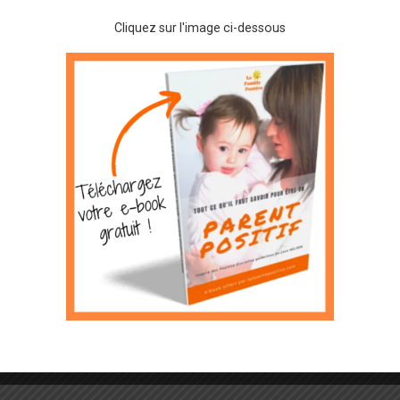
r
Edna GUCCIA
Cliquez sur l'image ci-dessous
haine rencontre programmée : le
cembre 2018 L’adolescence est
ent une période de grand stress
’agitation non seulement pour les
ts qui la traversent, mais pour
 aussi, leurs parents. Alors
ent accompagner nos ados
 cette période […]
S ATELIERS THÉMATIQUES
 Discipline Positive
ur les Ados
r
Edna GUCCIA