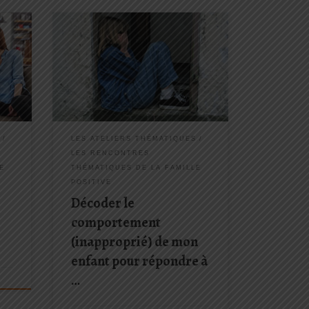
: le
Prochaine rencontre programmée : le
Dans
9 février 2019 Quand mon enfant se
comporte mal, ne fait pas ce que
de la
j’attends de lui … ne serait-il pas en
train d’essayer de me dire quelque
e
chose ? Derrière chaque
comportement de votre […]
S
LES ATELIERS THÉMATIQUES
LES RENCONTRES
E
THÉMATIQUES DE LA FAMILLE
POSITIVE
Décoder le
comportement
(inapproprié) de mon
enfant pour répondre à
…