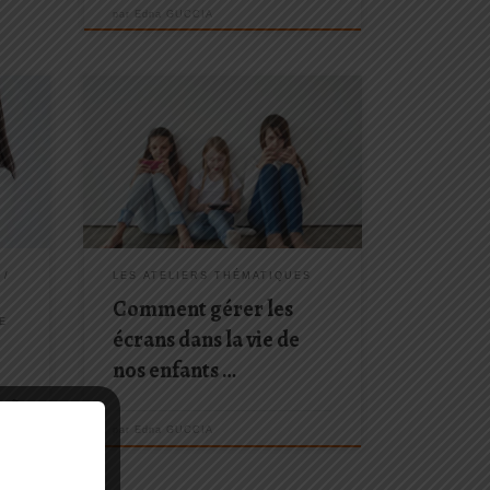
par
Edna GUCCIA
: le
Prochaine rencontre programmée : le
r
23 mars 2019 Les écrans sont
 ?
omniprésents dans nos vies ! Que
nitif
préconisent les spécialistes ?
Comment en faire bon usage ?
 être
Comment poser une autorité juste
pour limiter le temps des écrans ?
C’est […]
S
LES ATELIERS THÉMATIQUES
Comment gérer les
E
écrans dans la vie de
nos enfants …
s ?
par
Edna GUCCIA