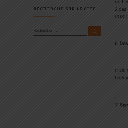
doit 
RECHERCHE SUR LE SITE :
2 des 
POSITI
RECHERCHER
Rechercher 
6. Des
L’Util
techn
7. Ser