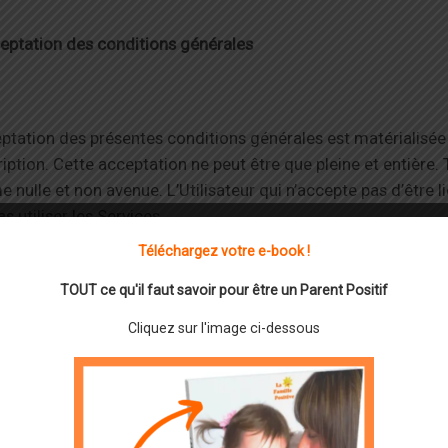
eptation des conditions générales
ptation des présentes conditions générales est matérialisée
ription. Cette acceptation ne peut être que pleine et entière
nulle et non avenue. L’Utilisateur qui n’accepte pas d’être l
as utiliser les Services.
Téléchargez votre e-book !
TOUT ce qu'il faut savoir pour être un Parent Positif
cription sur le site
Cliquez sur l'image ci-dessous
utilisation des Services nécessite que l’Utilisateur s’inscrive s
fet. L’Utilisateur doit fournir l’ensemble des informations