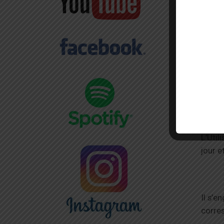
inscri
L’insc
« Comp
son u
POSITI
L’Util
jour e
Il s’e
corres