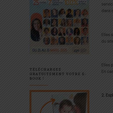
servic
dans 
Elles 
du sit
Elles 
TÉLÉCHARGEZ
En cas
GRATUITEMENT VOTRE E-
BOOK !
2. Exp