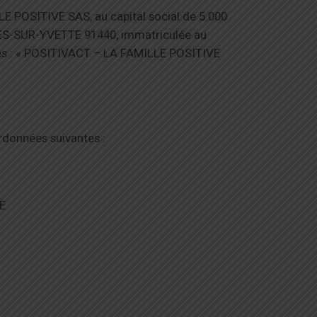
LE POSITIVE SAS, au capital social de 5.000
BURES-SUR-YVETTE 91440, immatriculée au
rès : « POSITIVACT – LA FAMILLE POSITIVE
données suivantes :
TE