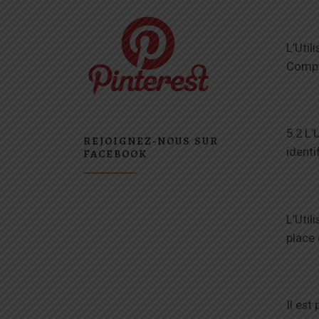
L’Util
Compte
5.2 L’
REJOIGNEZ-NOUS SUR
identi
FACEBOOK
L’Util
place 
Il est