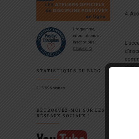
4. Acc
Programme,
informations et
L’acce
inscriptions :
Cliquez
ICI
d’insc
comme 
doit p
STATISTIQUES DU BLOG
215 596 visites
5. Ins
RETROUVEZ-MOI SUR LES
RÉSEAUX SOCIAUX !
5.1 L’
cet ef