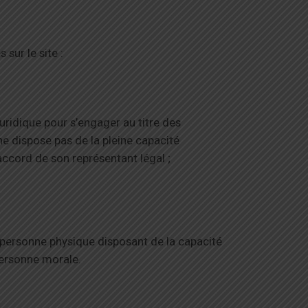
sur le site :
uridique pour s’engager au titre des
e dispose pas de la pleine capacité
accord de son représentant légal ;
 personne physique disposant de la capacité
personne morale.