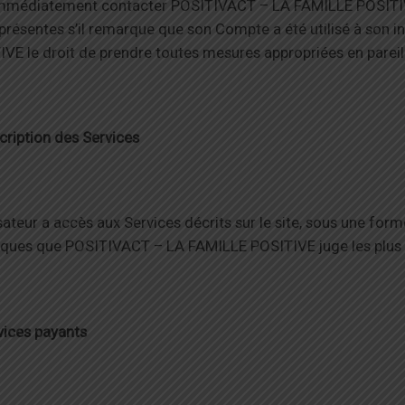
immédiatement contacter POSITIVACT – LA FAMILLE POSITIVE
présentes s’il remarque que son Compte a été utilisé à son 
VE le droit de prendre toutes mesures appropriées en pareil
…
cription des Services
isateur a accès aux Services décrits sur le site, sous une for
iques que POSITIVACT – LA FAMILLE POSITIVE juge les plus 
vices payants