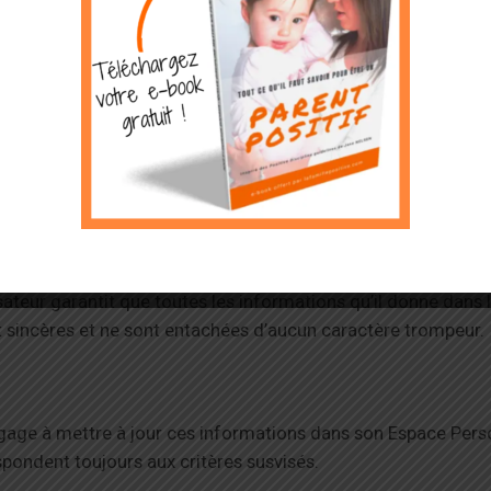
ption incomplète ne sera pas validée.
ription entraîne automatiquement l’ouverture d’un compte au n
te »), lui donnant accès à un espace personnel (ci-après : l’
tilisation des Services sous une forme et selon les moyens
VE juge les plus appropriés pour rendre les dits Services.
isateur garantit que toutes les informations qu’il donne dans 
t sincères et ne sont entachées d’aucun caractère trompeur.
ngage à mettre à jour ces informations dans son Espace Perso
pondent toujours aux critères susvisés.