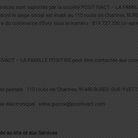
rvices sont exploités par la société POSITIVACT – LA FAMIL
dont le siège social est établi au 115 route de Chartres, 
tre du commerce d’Evry sous le numéro : 819 727 330 (ci-ap
IVACT – LA FAMILLE POSITIVE peut être contactée aux coor
se postale : 115 route de Chartres, 91440 BURES-SUR-YVET
se électronique : edna.guccia@positivact.com
ès au site et aux Services