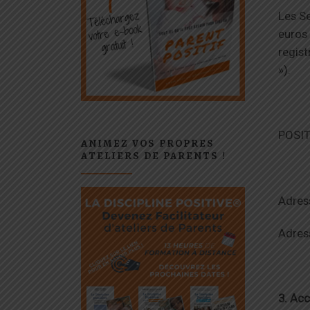
Les Se
euros 
regis
»).
POSIT
ANIMEZ VOS PROPRES
ATELIERS DE PARENTS !
Adres
Adres
3. Acc