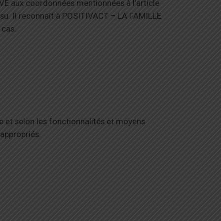
 aux coordonnées mentionnées à l’article
insu. Il reconnaît à POSITIVACT – LA FAMILLE
 cas.
me et selon les fonctionnalités et moyens
appropriés.