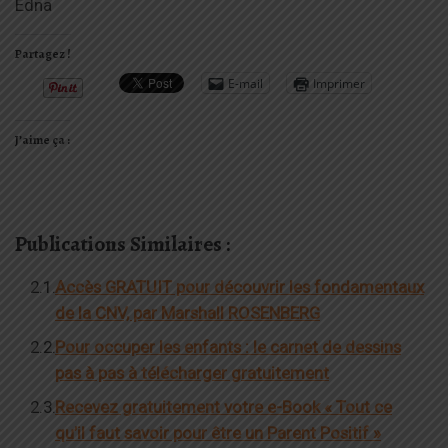
Edna
Partagez !
E-mail
Imprimer
J’aime ça :
Publications Similaires :
Accès GRATUIT pour découvrir les fondamentaux
de la CNV, par Marshall ROSENBERG
Pour occuper les enfants : le carnet de dessins
pas à pas à télécharger gratuitement
Recevez gratuitement votre e-Book « Tout ce
qu’il faut savoir pour être un Parent Positif »