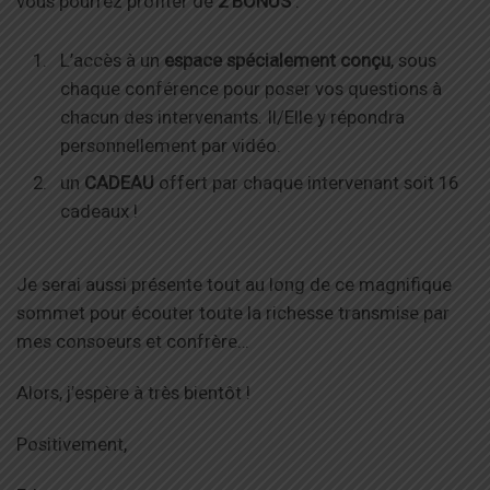
vous pourrez profiter de
2 BONUS
:
L’accès à un
espace spécialement conçu
, sous
chaque conférence pour poser vos questions à
chacun des intervenants. Il/Elle y répondra
personnellement par vidéo.
un
CADEAU
offert par chaque intervenant soit 16
cadeaux !
Je serai aussi présente tout au long de ce magnifique
sommet pour écouter toute la richesse transmise par
mes consoeurs et confrère…
Alors, j’espère à très bientôt !
Positivement,