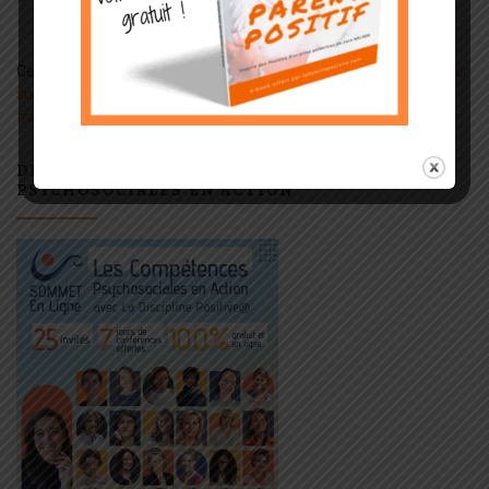
Ce site utilise Akismet pour réduire les indésirables.
En savoir plus
sur la façon dont les données de vos commentaires sont
traitées
.
DÉCOUVREZ LE SOMMET LES COMPÉTENCES
PSYCHOSOCIALES EN ACTION