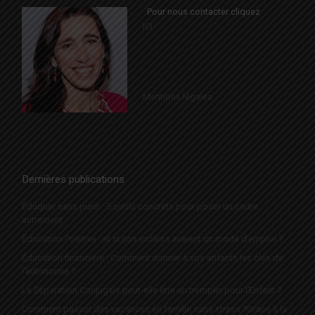
Pour nous contacter cliquez
ICI
Mentions légales
Dernières publications
Éduquer sans punir : 5 outils concrets pour poser un cadre
autrement
Éducation Positive : et si nos enfants avaient un mode d’emploi ?
Éducation financière : Comment donner à vos enfants les clés de
l’autonomie ?
La Séparation Conjugale peut-elle être un tremplin pour l’Enfant ?
Comment passer des vacances en famille sans stress ?Grâce à la