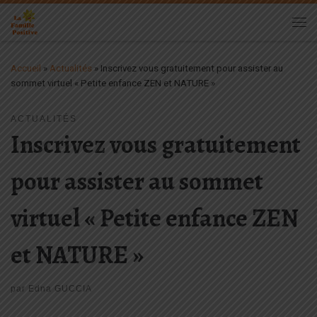
Passer au contenu
Me
Accueil
»
Actualités
»
Inscrivez vous gratuitement pour assister au
sommet virtuel « Petite enfance ZEN et NATURE »
ACTUALITÉS
Inscrivez vous gratuitement
pour assister au sommet
virtuel « Petite enfance ZEN
et NATURE »
par
Edna GUCCIA