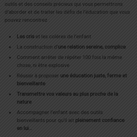
outils et des conseils précieux qui vous permettrons
d’aborder et de traiter les défis de l’éducation que vous
pouvez rencontrez :
Les cris
et les colères de l’enfant
La construction d’
une relation sereine, complice
Comment arrêter de répéter 100 fois la même
chose, ni être explosive
Réussir à proposer
une éducation juste, ferme et
bienveillante
Transmettre vos valeurs au plus proche de la
nature
Accompagner l’enfant avec des outils
bienveillants pour qu’il ait
pleinement confiance
en lui…