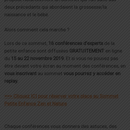
deux précedants qui abordaient la grossesse/la
naissance et le bébé.
Alors comment cela marche ?
Lors de ce sommet,
16 conférences d’experts
de la
petite enfance sont diffusées
GRATUITEMENT
en ligne
du
15 au 22 novembre 2019.
Et si vous ne pouvez pas
être devant votre écran au moment des conférences, en
vous inscrivant
au sommet
vous pourrez y accéder en
replay.
==> Cliquez ICI pour réserver votre place au Sommet
Petite Enfance Zen et Nature
Chaque conférences vous donnera des astuces, des