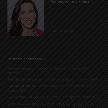
Pour nous contacter cliquez
ICI
Mentions légales
Dernières publications
Éduquer sans punir : 5 outils concrets pour poser un cadre
autrement
Éducation Positive : et si nos enfants avaient un mode d’emploi ?
Éducation financière : Comment donner à vos enfants les clés de
l’autonomie ?
La Séparation Conjugale peut-elle être un tremplin pour l’Enfant ?
Comment passer des vacances en famille sans stress ?Grâce à la