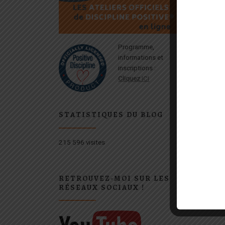
Programme,
informations et
inscriptions :
Cliquez
ICI
STATISTIQUES DU BLOG
215 596 visites
RETROUVEZ-MOI SUR LES
RÉSEAUX SOCIAUX !