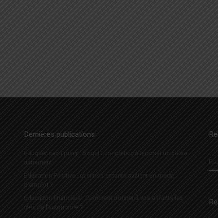
…
Dernières publications
Re
Éduquer sans punir : 5 outils concrets pour poser un cadre
R
autrement
Éducation Positive : et si nos enfants avaient un mode
d’emploi ?
Éducation financière : Comment donner à vos enfants les
Re
clés de l’autonomie ?