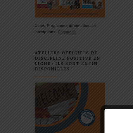
Dates, Programme, informations et
inscriptions :
Cliquez
ICI
ATELIERS OFFICIELS DE
DISCIPLINE POSITIVE EN
LIGNE : ILS SONT ENFIN
DISPONIBLES !