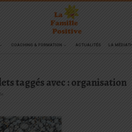
COACHING & FORMATION
ACTUALITÉS
LA MÉDIAT
lets taggés avec : organisation
le
t important de prendre le temps
e poser un moment et de réfléchir