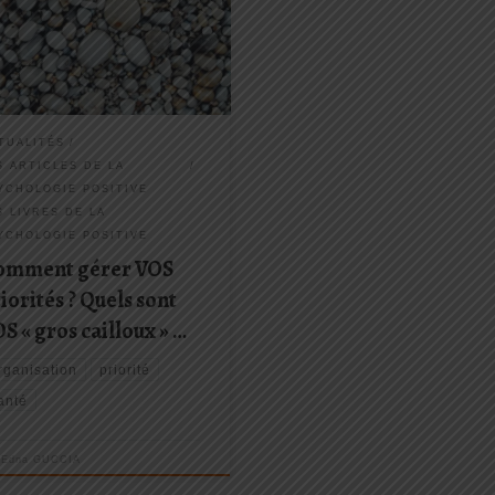
 question « Quels sont MES gros
loux ? » Je partage avec vous
cet article un extrait du
 Priorité aux priorités : Vivre,
r, apprendre […]
TUALITÉS
S ARTICLES DE LA
YCHOLOGIE POSITIVE
S LIVRES DE LA
YCHOLOGIE POSITIVE
omment gérer VOS
iorités ? Quels sont
S « gros cailloux » …
rganisation
priorité
anté
r
Edna GUCCIA