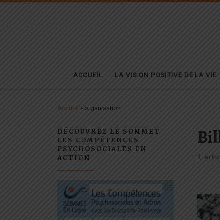
Passer au contenu
ACCUEIL
LA VISION POSITIVE DE LA VIE
Accueil
»
organisation
Bil
DÉCOUVREZ LE SOMMET
LES COMPÉTENCES
PSYCHOSOCIALES EN
ACTION
1 artic
C’es
de s