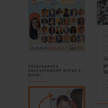
à la
cail
dans 
livre
aime
AC
LE
PS
LE
PS
C
pr
TÉLÉCHARGEZ
GRATUITEMENT VOTRE E-
VO
BOOK !
o
s
pa