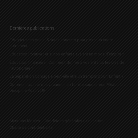
Dernières publications
Éduquer sans punir : 5 outils concrets pour poser un cadre
autrement
Éducation Positive : et si nos enfants avaient un mode d’emploi ?
Éducation financière : Comment donner à vos enfants les clés de
l’autonomie ?
La Séparation Conjugale peut-elle être un tremplin pour l’Enfant ?
Comment passer des vacances en famille sans stress ?Grâce à la
Discipline Positive®
Mentions légales
–
Conditions générales d’utilisation
–
Charte de confidentialité