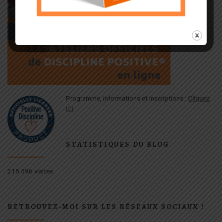
Programme, informations et inscriptions :
Cliquez
ICI
STATISTIQUES DU BLOG
215 596 visites
RETROUVEZ-MOI SUR LES RÉSEAUX SOCIAUX !