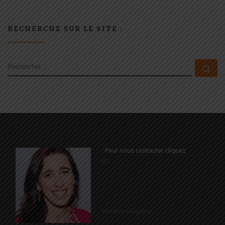
RECHERCHE SUR LE SITE :
RECHERCHER
Rec
Pour nous contacter cliquez
ICI
Mentions légales