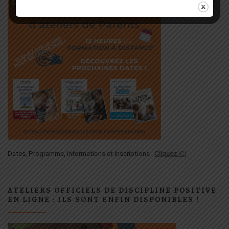
Dates, Programme, informations et inscriptions :
Cliquez
ICI
ATELIERS OFFICIELS DE DISCIPLINE POSITIVE
EN LIGNE : ILS SONT ENFIN DISPONIBLES !