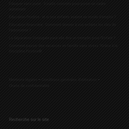
Éduquer sans punir : 5 outils concrets pour poser un cadre
autrement
Éducation Positive : et si nos enfants avaient un mode d’emploi ?
Éducation financière : Comment donner à vos enfants les clés de
l’autonomie ?
La Séparation Conjugale peut-elle être un tremplin pour l’Enfant ?
Comment passer des vacances en famille sans stress ?Grâce à la
Discipline Positive®
Mentions légales
–
Conditions générales d’utilisation
–
Charte de confidentialité
Recherche sur le site