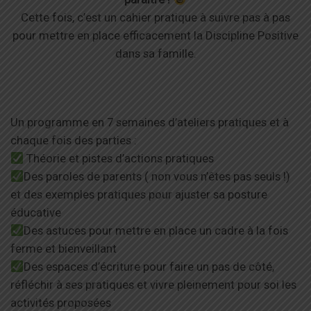
Cette fois, c’est un cahier pratique à suivre pas à pas
pour mettre en place efficacement la Discipline Positive
dans sa famille.
Un programme en 7 semaines d’ateliers pratiques et à
chaque fois des parties :
Théorie et pistes d’actions pratiques
Des paroles de parents ( non vous n’êtes pas seuls !)
et des exemples pratiques pour ajuster sa posture
éducative
Des astuces pour mettre en place un cadre à la fois
ferme et bienveillant
Des espaces d’écriture pour faire un pas de côté,
réfléchir à ses pratiques et vivre pleinement pour soi les
activités proposées