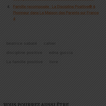
Famille recomposée : La Discipline Positive® à
l’honneur dans La Maison des Parents sur France
4
beatrice sabaté
cahier
discipline positive
edna guccia
La famille positive
livre
VOUS POURREZ AUSSI ÊTRE