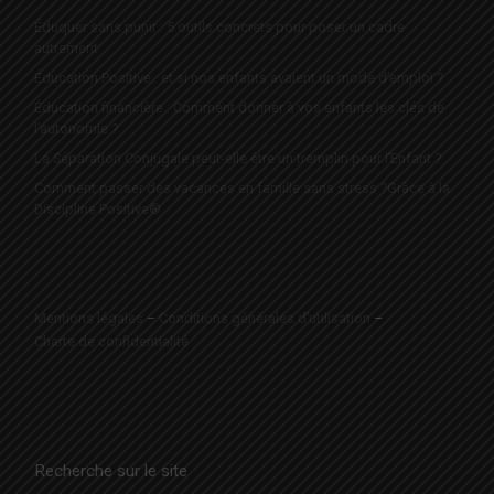
Éduquer sans punir : 5 outils concrets pour poser un cadre
autrement
Éducation Positive : et si nos enfants avaient un mode d’emploi ?
Éducation financière : Comment donner à vos enfants les clés de
l’autonomie ?
La Séparation Conjugale peut-elle être un tremplin pour l’Enfant ?
Comment passer des vacances en famille sans stress ?Grâce à la
Discipline Positive®
Mentions légales
–
Conditions générales d’utilisation
–
Charte de confidentialité
Recherche sur le site