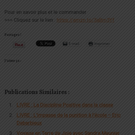
Pour en savoir plus et le commander
>>> Cliquez sur le lien :
https://amzn.to/3aBm3Yf
Partagez !
E-mail
Imprimer
J’aime ça :
Publications Similaires :
LIVRE : La Discipline Positive dans la classe
LIVRE : L’impasse de la punition à l’école – Eric
Debarbieux
Voyage en Terre de Joie avec Sandra Meunier