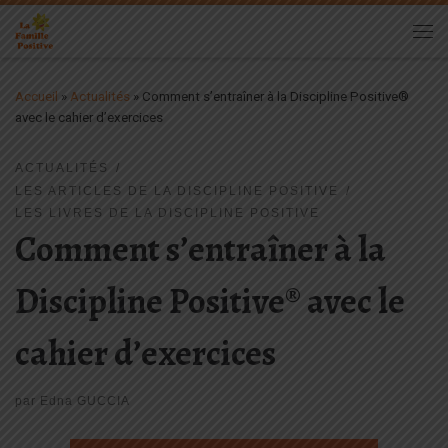
Passer au contenu
Me
Accueil
»
Actualités
»
Comment s’entraîner à la Discipline Positive®
avec le cahier d’exercices
ACTUALITÉS
LES ARTICLES DE LA DISCIPLINE POSITIVE
LES LIVRES DE LA DISCIPLINE POSITIVE
Comment s’entraîner à la
Discipline Positive® avec le
cahier d’exercices
par
Edna GUCCIA