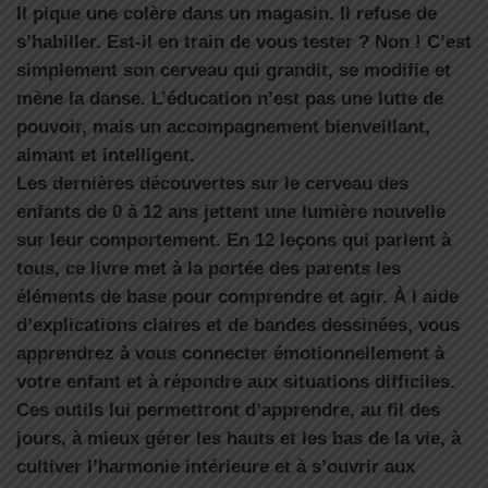
Il pique une colère dans un magasin. Il refuse de
s’habiller. Est-il en train de vous tester ? Non ! C’est
simplement son cerveau qui grandit, se modifie et
mène la danse. L’éducation n’est pas une lutte de
pouvoir, mais un accompagnement bienveillant,
aimant et intelligent.
Les dernières découvertes sur le cerveau des
enfants de 0 à 12 ans jettent une lumière nouvelle
sur leur comportement. En 12 leçons qui parlent à
tous, ce livre met à la portée des parents les
éléments de base pour comprendre et agir. À l aide
d’explications claires et de bandes dessinées, vous
apprendrez à vous connecter émotionnellement à
votre enfant et à répondre aux situations difficiles.
Ces outils lui permettront d’apprendre, au fil des
jours, à mieux gérer les hauts et les bas de la vie, à
cultiver l’harmonie intérieure et à s’ouvrir aux