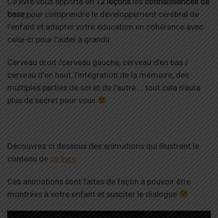
Ce livre vous apporte en
12 leçons
les
connaissances de
base
pour comprendre le développement cérébral de
l’enfant et adapter votre éducation en cohérence avec
celui-ci pour l’aider à grandir.
Cerveau droit /cerveau gauche, cerveau d’en bas /
cerveau d’en haut, l’intégration de la mémoire, des
multiples parties de soi et de l’autre … tout cela n’aura
plus de secret pour vous
Découvrez ci dessous des animations qui illustrent le
contenu de
ce livre
.
Ces animations sont faites de façon à pouvoir être
montrées à votre enfant et susciter le dialogue