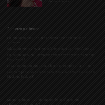
Mentions légales
Dernières publications
Éduquer sans punir : 5 outils concrets pour poser un cadre
autrement
Éducation Positive : et si nos enfants avaient un mode d’emploi ?
Éducation financière : Comment donner à vos enfants les clés de
l’autonomie ?
La Séparation Conjugale peut-elle être un tremplin pour l’Enfant ?
Comment passer des vacances en famille sans stress ?Grâce à la
Discipline Positive®
Mentions légales
–
Conditions générales d’utilisation
–
Charte de confidentialité