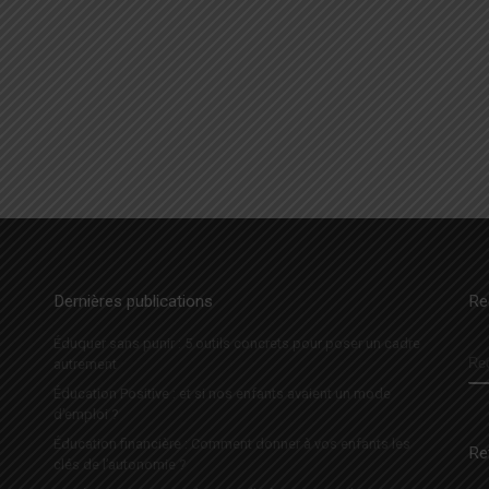
…
Dernières publications
Re
Éduquer sans punir : 5 outils concrets pour poser un cadre
R
autrement
Éducation Positive : et si nos enfants avaient un mode
d’emploi ?
Éducation financière : Comment donner à vos enfants les
Re
clés de l’autonomie ?