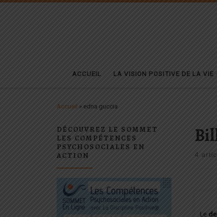
Passer au contenu
ACCUEIL
LA VISION POSITIVE DE LA VIE
Accueil
»
edna guccia
Bil
DÉCOUVREZ LE SOMMET
LES COMPÉTENCES
PSYCHOSOCIALES EN
ACTION
4 arti
Un n
Posit