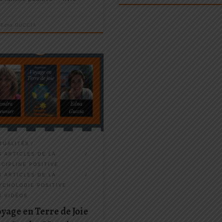
r
Edna GUCCIA
 voyage en
Terre de joie
…
ous tente ? Sandra Meunier est
personne absolument EXTRA-
naire que j’avais à cœur de vous
 découvrir
(si vous ne la
aissez pas déjà !
). Inspirante
ès touchante, j’ai […]
TUALITÉS
S ARTICLES DE LA
SCIPLINE POSITIVE
S ARTICLES DE LA
YCHOLOGIE POSITIVE
S VIDÉOS
yage en Terre de Joie