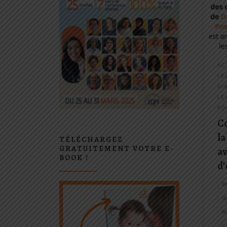
c'est
pas 
effic
dans
AC
LE
DI
LE
PO
C
la
TÉLÉCHARGEZ
GRATUITEMENT VOTRE E-
av
BOOK !
d’
b
d
e
L