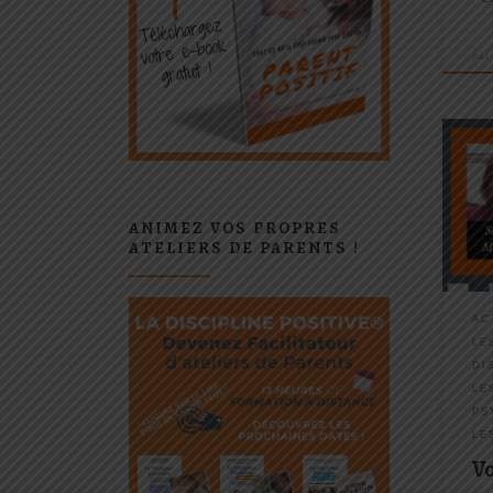
pa
Un
ça v
une 
ordi
ANIMEZ VOS PROPRES
faire
ATELIERS DE PARENTS !
conn
et tr
AC
LE
DI
LE
PS
LE
Vo