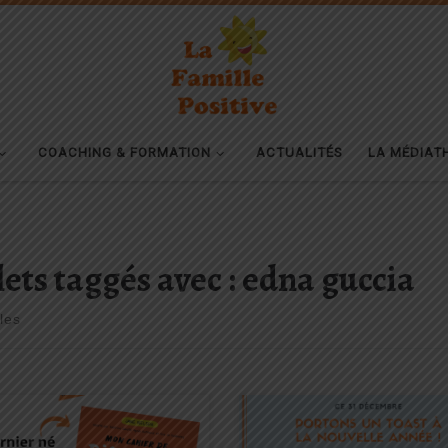
COACHING & FORMATION
ACTUALITÉS
LA MÉDIAT
lets taggés avec : edna guccia
cles
ouvel ouvrage de Discipline
Bonjour,L’année 2020 s’achève et 
ive® vient de paraitre ! Cette fois,
reviens vers vous après quelque