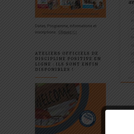
a
c
é
Dates, Programme, informations et
e
inscriptions :
Cliquez
ICI
e
i
ATELIERS OFFICIELS DE
j
DISCIPLINE POSITIVE EN
s
LIGNE : ILS SONT ENFIN
DISPONIBLES !
pa