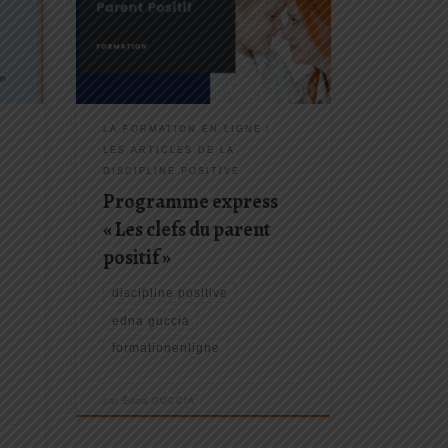
"Les clefs du parent positif" et
oins
recevez en BONUS "Les
fondamentaux de la CNV) par
Marshall Rosenberg
des
LA FORMATION EN LIGNE
LES ARTICLES DE LA
DISCIPLINE POSITIVE
Programme express
« Les clefs du parent
positif »
discipline positive
edna guccia
formationenligne
par
Edna GUCCIA