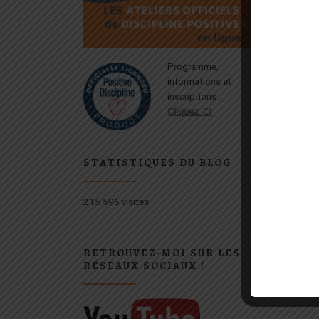
Programme,
informations et
inscriptions :
Cliquez
ICI
STATISTIQUES DU BLOG
215 596 visites
RETROUVEZ-MOI SUR LES
RÉSEAUX SOCIAUX !