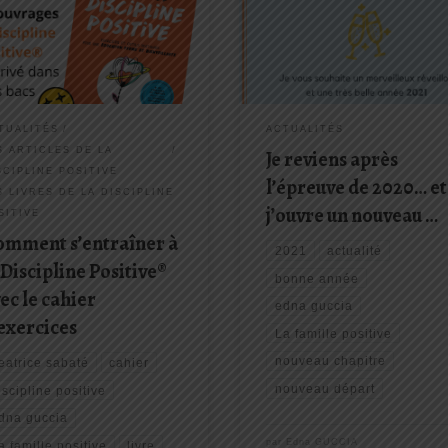
 un cahier pratique à suivre pas à
mois pendant lesquels j’ai été m
pour mettre en place
présente… et pour cause… Cette
acement la Discipline Positive
année aura été terrible pour notre
 sa famille.
famille car nous avons vécu une 
plus dure épreuves que la vie […]
TUALITÉS
ACTUALITÉS
S ARTICLES DE LA
Je reviens après
SCIPLINE POSITIVE
l’épreuve de 2020… et
S LIVRES DE LA DISCIPLINE
j’ouvre un nouveau …
SITIVE
omment s’entraîner à
2021
actualité
 Discipline Positive®
bonne année
ec le cahier
edna guccia
exercices
La famille positive
nouveau chapitre
eatrice sabaté
cahier
nouveau départ
iscipline positive
dna guccia
par
Edna GUCCIA
a famille positive
livre