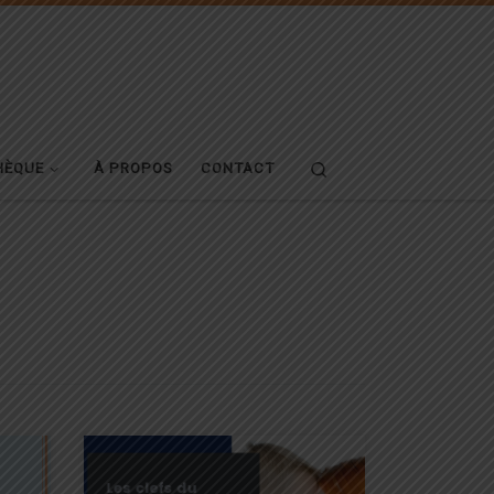
Search
HÈQUE
À PROPOS
CONTACT
je
Découvrez le programme express
s