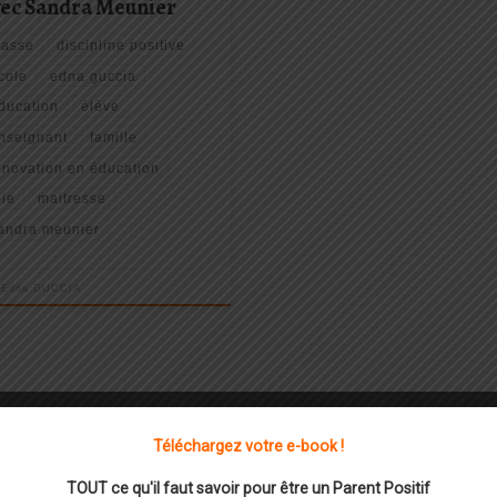
vec Sandra Meunier
lasse
discipline positive
cole
edna guccia
ducation
élève
nseignant
famille
nnovation en éducation
oie
maitresse
andra meunier
r
Edna GUCCIA
Téléchargez votre e-book !
TOUT ce qu'il faut savoir pour être un Parent Positif