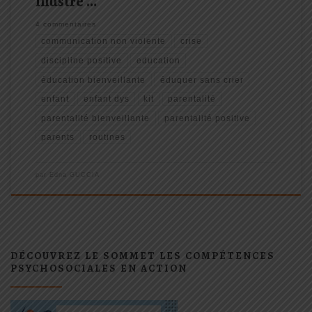
illustré …
4 commentaires
communication non violente
crise
discipline positive
education
éducation bienveillante
éduquer sans crier
enfant
enfant dys
kit
parentalité
parentalité bienveillante
parentalité positive
parents
routines
par
Edna GUCCIA
DÉCOUVREZ LE SOMMET LES COMPÉTENCES
PSYCHOSOCIALES EN ACTION