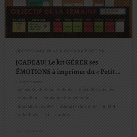
atelier de Discipline Positive® animé par l’une (Anne-Claire) et
auquel […]
LES ARTICLES DE LA DISCIPLINE POSITIVE
[CADEAU] Le kit GÉRER ses
ÉMOTIONS à imprimer du « Petit …
2 commentaires
communication non violente
discipline positive
education
éducation bienveillante
éducation positive
éduquer sans crier
enfant
enfant dys
kit
parents
par
Edna GUCCIA