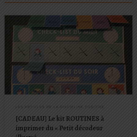
Le petit décodeur illustré de l’enfant en crise est le premier
ouvrage d’une collection que Lynda Corazza et Anne-Claire
Kleindienst ont co-écrit. Il est le fruit d’une rencontre lors d’un
atelier de Discipline Positive® animé par l’une (Anne-Claire) et
auquel […]
LES ARTICLES DE LA DISCIPLINE POSITIVE
[CADEAU] Le kit ROUTINES à
imprimer du « Petit décodeur