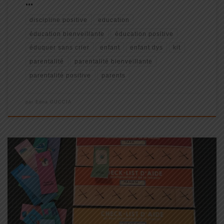
…
discipline positive
education
éducation bienveillante
éducation positive
éduquer sans crier
enfant
enfant dys
kit
parentalité
parentalité bienveillante
parentalité positive
parents
par
Edna GUCCIA
Le petit décodeur illustré de l’enfant en crise est le premier
ouvrage d’une collection que Lynda Corazza et Anne-Claire
Kleindienst ont co-écrit. Il est le fruit d’une rencontre lors d’un
atelier de Discipline Positive® animé par l’une (Anne-Claire) et
auquel […]