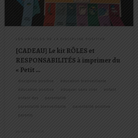
LES ARTICLES DE LA DISCIPLINE POSITIVE
[CADEAU] Le kit RÔLES et
RESPONSABILITÉS à imprimer du
« Petit …
discipline positive
éducation bienveillante
éducation positive
éduquer sans crier
enfant
enfant dys
parentalité
parentalité bienveillante
parentalité positive
parents
par
Edna GUCCIA