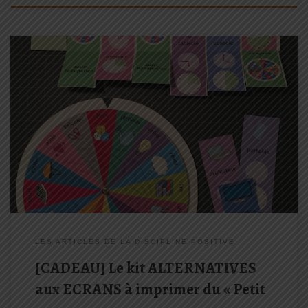
Le petit décodeur illustré de l’enfant en crise est le premier
ouvrage d’une collection que Lynda Corazza et Anne-Claire
Kleindienst ont co-écrit. Il est le fruit d’une rencontre lors d’un
atelier de Discipline Positive® animé par l’une (Anne-Claire) et
auquel […]
LES ARTICLES DE LA DISCIPLINE POSITIVE
[CADEAU] Le kit ALTERNATIVES
aux ECRANS à imprimer du « Petit