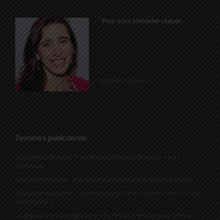
Pour nous contacter cliquez
ICI
Mentions légales
Dernières publications
Éduquer sans punir : 5 outils concrets pour poser un cadre
autrement
Éducation Positive : et si nos enfants avaient un mode d’emploi ?
Éducation financière : Comment donner à vos enfants les clés de
l’autonomie ?
La Séparation Conjugale peut-elle être un tremplin pour l’Enfant ?