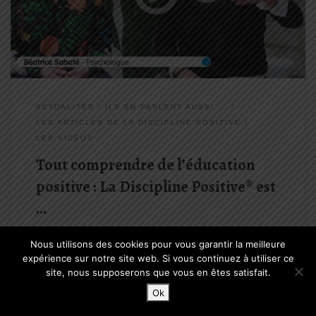
Positive en général.
ACTUALITÉS
ILS EN PARLENT AUSSI ...
LES ARTICLES DE LA DISCIPLINE POSITIVE
LES VIDÉOS
Tout comprendre de l’éducation
positive : La Discipline Positive® est
…
béatrice sabaté
caf
discipline positive
Nous utilisons des cookies pour vous garantir la meilleure
education
education positive
idée recue
expérience sur notre site web. Si vous continuez à utiliser ce
site, nous supposerons que vous en êtes satisfait.
Ok
par
Edna GUCCIA