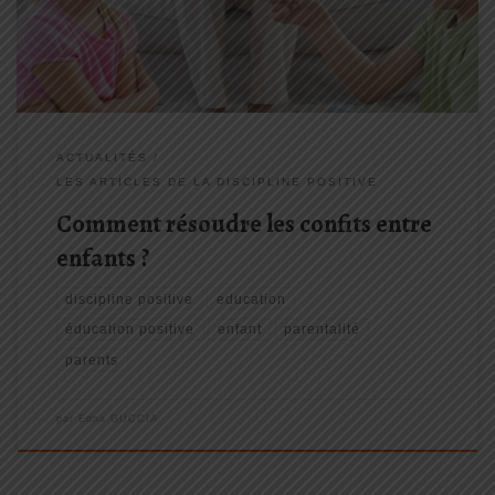
copines, les cousins et les cousines. C’est souvent […]
ACTUALITÉS
LES ARTICLES DE LA DISCIPLINE POSITIVE
Comment résoudre les confits entre
enfants ?
discipline positive
education
éducation positive
enfant
parentalité
parents
par
Edna GUCCIA