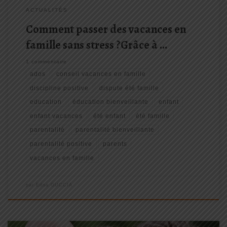
ACTUALITÉS
Comment passer des vacances en
famille sans stress ?Grâce à …
1 commentaire
ados
conseil vacances en famille
discipline positive
dispute été famille
education
éducation bienveillante
enfant
enfant vacances
été enfant
été famille
parentalité
parentalité bienveillante
parentalité positive
parents
vacances en famille
par
Edna GUCCIA