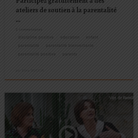
Participez gratuitement à des
ateliers de soutien à la parentalité
…
2 commentaires
discipline positive
education
enfant
parentalité
parentalité bienveillante
parentalité positive
parents
par
Edna GUCCIA
La CAF (Caisse des Allocations Familiales) a consacré une
émission pour parler de la Discipline Positive® et de l'éducation