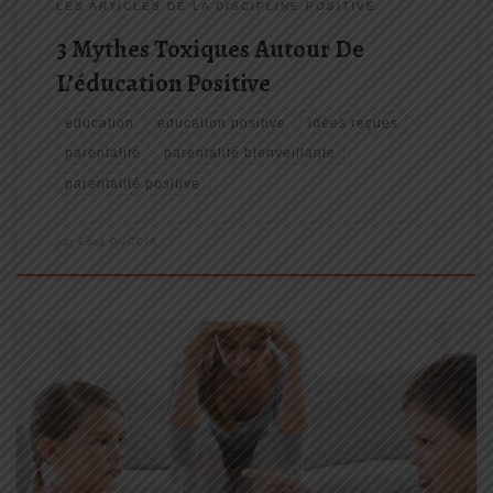
LES ARTICLES DE LA DISCIPLINE POSITIVE
3 Mythes Toxiques Autour De
L’éducation Positive
education
education positive
idées reçues
parentalité
parentalité bienveillante
parentalité positive
par
Edna GUCCIA
Aujourd’hui je voulais vous partager un petit cadeau pour mieux
faire faces aux disputes, aux conflits entre les enfants…. Que ce
soit entre frères et sœurs mais aussi avec les copains, les