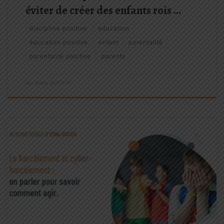
éviter de créer des enfants rois …
discipline positive
education
éducation positive
enfant
parentalité
parentalité positive
parents
par
Edna GUCCIA
La lutte contre le harcèlement se fait au quotidien, il existe des
solutions et c’est important de les connaître. Dans cette
conférence, je vous propose d’évoquer avec vous ce phénomène
dans ses mécanismes, les risques et les difficultés que cela […]