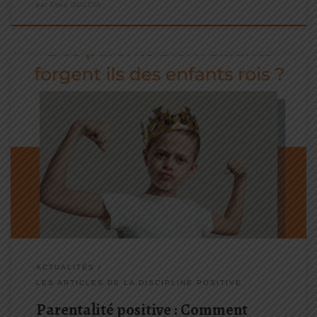
par
Edna GUCCIA
L'éducation des enfants est un défi complexe et passionnant pour
de nombreux parents. Au fil des dernières décennies, différentes
approches éducatives ont émergé, certaines mettant l'accent sur
l'autorité et la discipline, tandis que d'autres prônent la
bienveillance et la communication positive ... [lire la suite].
ACTUALITÉS
LES ARTICLES DE LA DISCIPLINE POSITIVE
Parentalité positive : Comment