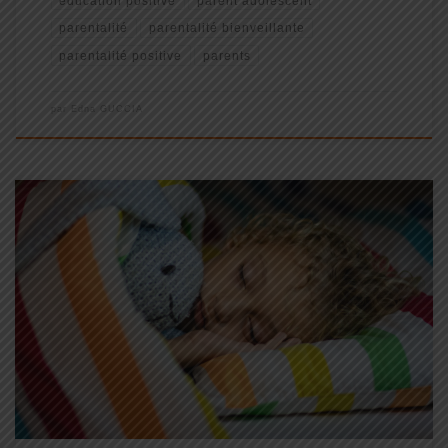
éducation positive
parent adolescent
parentalité
parentalité bienveillante
parentalité positive
parents
par
Edna GUCCIA
L’établissement de bonnes habitudes de sommeil est essentiel
pour la croissance, l’apprentissage et le bien-être général de vos
enfants. Je suis passionnée par la recherche et le partage d’outils
pratiques et efficaces pour aider les familles à instaurer un climat
[…]