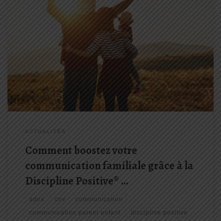
La communication en famille peut parfois être compliquée, nous
devons jongler entre les sentiments, les agendas et les besoins
de tout le monde. Mais pas de panique! Grâce à La Discipline
Positive®, diriger votre joyeuse famille peut devenir un jeu […]
ACTUALITÉS
Comment boostez votre
communication familiale grâce à la
Discipline Positive® …
ados
cnv
communication
communication parent enfant
discipline positive