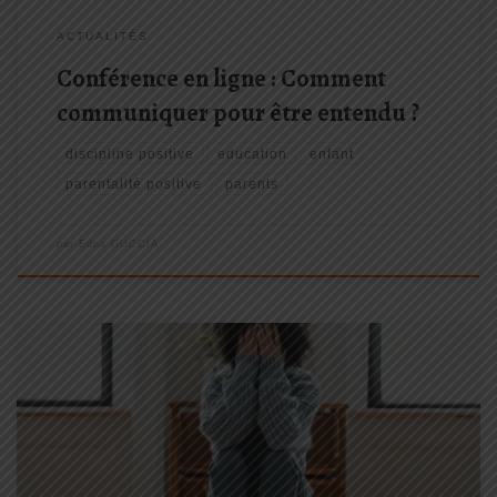
ACTUALITÉS
Conférence en ligne : Comment
communiquer pour être entendu ?
discipline positive
education
enfant
parentalité positive
parents
par
Edna GUCCIA
[...] Puis à un moment donné, j’ai senti que j’étais à bout … je rêvais
d’harmonie familiale, de jeux dans la bonne humeur, de complicité
avec mes enfants…. Mais je n’y arrivais pas. Cela venait petit à petit
me ronger et cela déteignait sur mon couple et dans ma vie