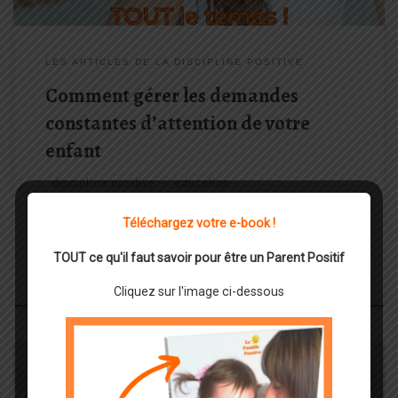
LES ARTICLES DE LA DISCIPLINE POSITIVE
Comment gérer les demandes
constantes d’attention de votre
enfant
discipline positive
education
éducation positive
enfant
parentalité
Téléchargez votre e-book !
parentalité positive
TOUT ce qu'il faut savoir pour être un Parent Positif
par
Edna GUCCIA
Cliquez sur l'image ci-dessous