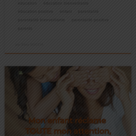
education
éducation bienveillante
éducation positive
enfant
parentalité
parentalité bienveillante
parentalité positive
parents
par
Edna GUCCIA
En tant que parents, nous sommes souvent confrontés à la
demande incessante d’attention de nos enfants, et il peut parfois
sembler difficile de jongler entre leurs besoins et nos autres
responsabilités. La bonne nouvelle est qu’il existe des moyens […]