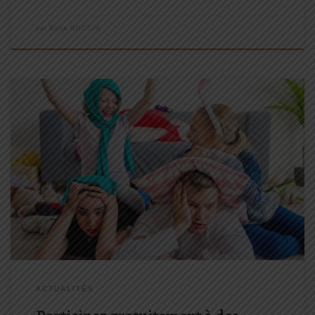
par
Edna GUCCIA
"Etre parent, ça fatigue !" Et en même temps, quand on voit la
charge à supporter, il y a de quoi se sentir fatigué(e) ou
débordé(e)...
Et si je vous disait que vous avez la possibilité de
participer gratuitement à un cycle d'ateliers de soutien à la
parentalité, cela vous intéresse ?
ACTUALITÉS