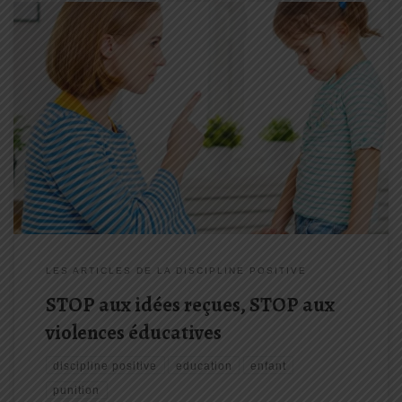
Il y a un truc qui me dérange depuis un moment, et j’ai vraiment
envie de vous en parler. Voilà ce que je pense à propos des
personnes qui viennent dans mes ateliers et mes conférences et
qui me sortent […]
LES ARTICLES DE LA DISCIPLINE POSITIVE
STOP aux idées reçues, STOP aux
violences éducatives
discipline positive
education
enfant
punition