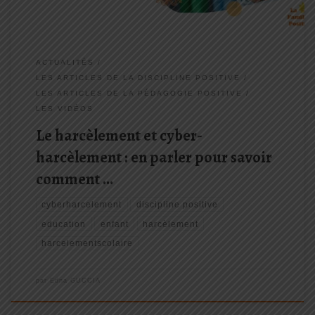
ACTUALITÉS
LES ARTICLES DE LA DISCIPLINE POSITIVE
LES ARTICLES DE LA PÉDAGOGIE POSITIVE
LES VIDÉOS
Le harcèlement et cyber-
harcèlement : en parler pour savoir
comment …
cyberharcelement
discipline positive
education
enfant
harcèlement
harcelementscolaire
par
Edna GUCCIA