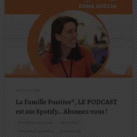
La Famille Positive®, le podcast dans lequel Edna GUCCIA, coach,
formatrice, conférencière et consultante Spécialisé en
Psychologie et Discipline Positive®, Vous livre tous ses secrets
pour mieux vivre, penser et éduquer positif.
ACTUALITÉS
La Famille Positive®, LE PODCAST
est sur Spotify… Abonnez-vous !
discipline positive
education
éducation positive
parentalité