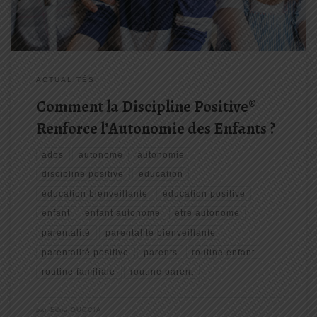
ACTUALITÉS
Comment la Discipline Positive®
Renforce l’Autonomie des Enfants ?
ados
autonome
autonomie
discipline positive
education
éducation bienveillante
éducation positive
enfant
enfant autonome
etre autonome
parentalité
parentalité bienveillante
parentalité positive
parents
routine enfant
routine familiale
routine parent
par
Edna GUCCIA