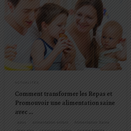
Dans le tourbillon de la vie familiale, promouvoir une alimentation
saine et équilibrée peut parfois sembler être un vrai casse-tête.
Entre les réticences des enfants face à de nouveaux aliments et le
rythme effréné du quotidien, instaurer des habitudes alimentaires
[…]
ACTUALITÉS
Comment transformer les Repas et
Promouvoir une alimentation saine
avec …
ados
alimentation enfant
Alimentation Saine
bien etre
croissance saine
cuisine famille