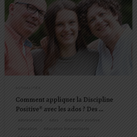
L’adolescence est une période fascinante mais souvent
complexe, aussi bien pour les jeunes que pour vous, les parents.
Face à des changements rapides et à des émotions parfois
imprévisibles, il peut sembler difficile d’instaurer un climat serein
et respectueux à […]
ACTUALITÉS
Comment appliquer la Discipline
Positive® avec les ados ? Des …
adolescence
ados
discipline positive
education
éducation bienveillante