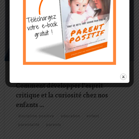
En appliquant ces principes et en les incarnant, nous aidereons
nos enfants à développer leur esprit critique et leur curiosité. Ils
seront ainsi mieux préparés à affronter les défis d'un monde qui
est en constante évolution et à saisir les opportunités qui se
présentent à eux.
LES ARTICLES DE LA DISCIPLINE POSITIVE
Comment développer l’esprit
critique et la curiosité chez nos
enfants …
discipline positive
education
enfant
parentalité
parents