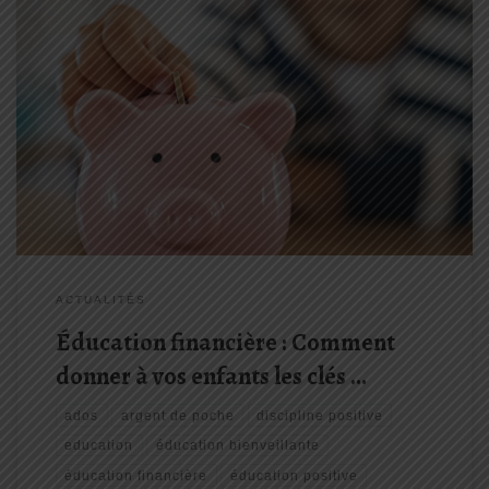
Quel est le rôle des parents dans l’éducation financière de leurs
enfants L’éducation financière des enfants est une compétence
essentielle pour les préparer à devenir des adultes responsables
et autonomes. En adoptant une approche basée sur la
bienveillance et la […]
ACTUALITÉS
Éducation financière : Comment
donner à vos enfants les clés …
ados
argent de poche
discipline positive
education
éducation bienveillante
éducation financière
éducation positive