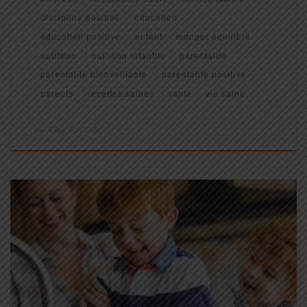
discipline positive
education
éducation positive
enfant
manger équilibré
nutrition
nutrition infantile
parentalité
parentalité bienveillante
parentalité positive
parents
recettes saines
santé
vie saine
par
Edna GUCCIA
Comment la Discipline Positive® Renforce l’Autonomie des
Enfants Grâce à des Routines Bien Huilées Vous est-il déjà arrivé
de courir après le temps, une chaussure à la main, un enfant sous
le bras, tout en préparant mentalement la liste des […]