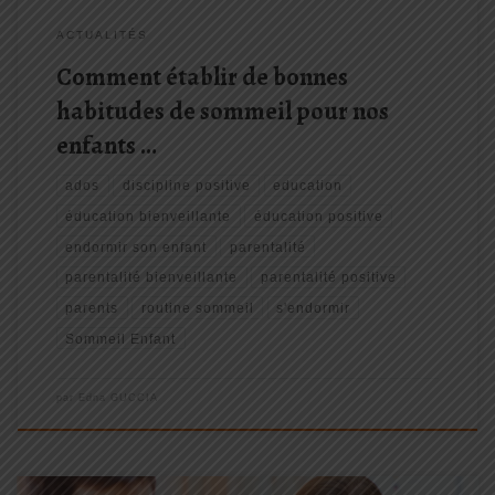
ACTUALITÉS
Comment établir de bonnes
habitudes de sommeil pour nos
enfants …
ados
discipline positive
education
éducation bienveillante
éducation positive
endormir son enfant
parentalité
parentalité bienveillante
parentalité positive
parents
routine sommeil
s'endormir
Sommeil Enfant
par
Edna GUCCIA