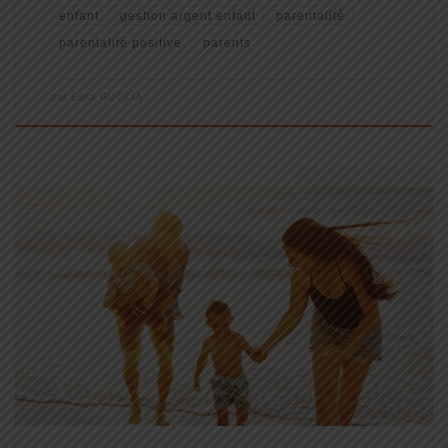
enfant
gestion argent enfant
parentalité
parentalité positive
parents
par
Edna GUCCIA
Ah, les vacances en famille ! Des moments de joie, de rires, mais
aussi, parfois, de stress et de tensions. Comment transformer les
petits conflits en opportunités d’apprentissage et créer une
atmosphère joyeuse et sereine pour toute la famille ? […]