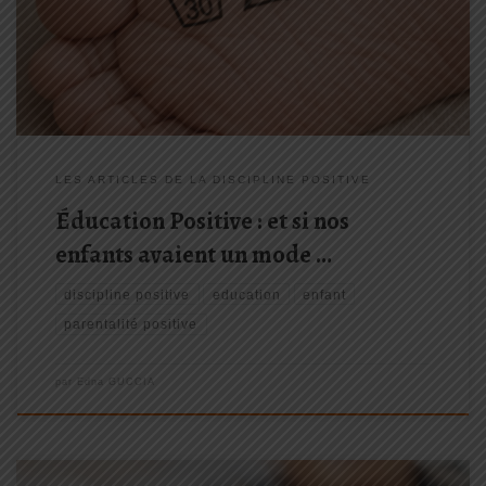
Température, cycle délicat, séchage à l’air libre… Nous suivons les
instructions à la lettre. Mais qu’en est-il de nos enfants […]
LES ARTICLES DE LA DISCIPLINE POSITIVE
Éducation Positive : et si nos
enfants avaient un mode …
discipline positive
education
enfant
parentalité positive
par
Edna GUCCIA