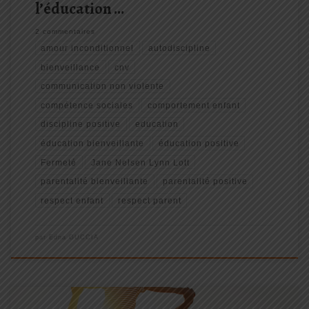
l’éducation …
2 commentaires
amour inconditionnel
autodiscipline
bienveillance
cnv
communication non violente
compétence sociales
comportement enfant
discipline positive
education
éducation bienveillante
éducation positive
Fermeté
Jane Nelsen Lynn Lott
parentalité bienveillante
parentalité positive
respect enfant
respect parent
par
Edna GUCCIA