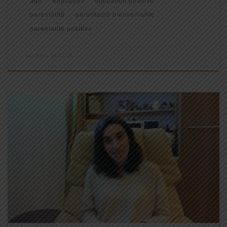
ado
education
éducation positive
parentalité
parentalité bienveillante
parentalité positive
par
Edna GUCCIA
Voilà l'extrait de la conférence "Comment communiquer pour être
entendu ? Je répète 100 fois la même chose , je parle à un mur, je
parle quelle langue !, on ne se comprend pas... "