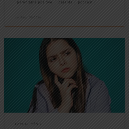
parentalité positive
parents
podcast
par
Edna GUCCIA
Aujourd’hui, je veux vous parler des 3 mythes toxiques sur
l’éducation positive que vous devez ABSOLUMENT briser si vous
voulez réussir à devenir ce que j’appelle un « Parent Positif » ...
ACTUALITÉS