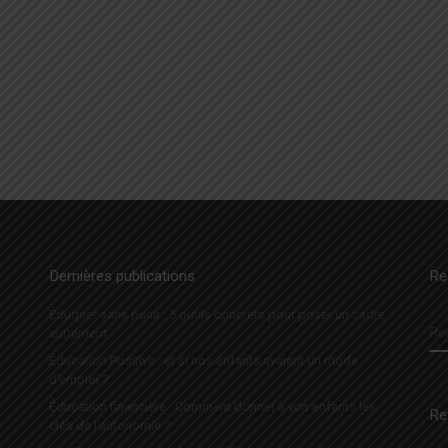
…
Dernières publications
Re
Éduquer sans punir : 5 outils concrets pour poser un cadre
R
autrement
Éducation Positive : et si nos enfants avaient un mode
d’emploi ?
Éducation financière : Comment donner à vos enfants les
Re
clés de l’autonomie ?