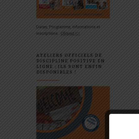
Dates, Programme, informations et
inscriptions :
Cliquez
ICI
ATELIERS OFFICIELS DE
DISCIPLINE POSITIVE EN
LIGNE : ILS SONT ENFIN
DISPONIBLES !