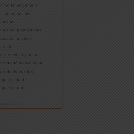
omportement enfant
iscipline positive
ducation
ducation bienveillante
ducation positive
ermeté
ane Nelsen Lynn Lott
arentalité bienveillante
arentalité positive
espect enfant
espect parent
r
Edna GUCCIA