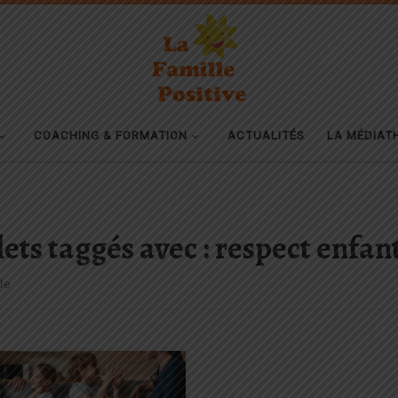
COACHING & FORMATION
ACTUALITÉS
LA MÉDIAT
lets taggés avec : respect enfan
le
iscipline Positive® est une
oche éducative conçue par les