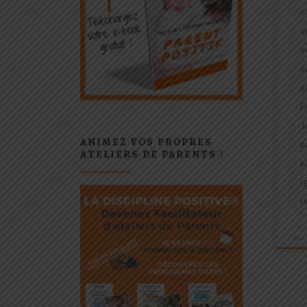
c
d
e
é
é
F
J
ANIMEZ VOS PROPRES
p
ATELIERS DE PARENTS !
p
r
r
pa