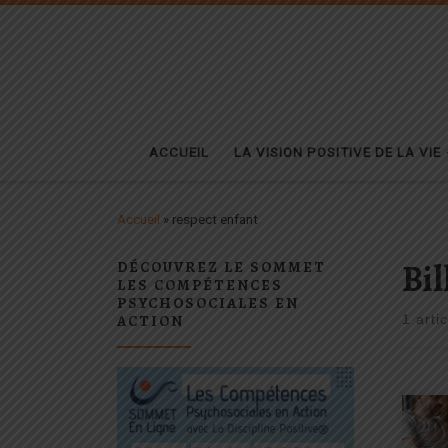
Passer au contenu
ACCUEIL
LA VISION POSITIVE DE LA VIE
Accueil
»
respect enfant
Bil
DÉCOUVREZ LE SOMMET
LES COMPÉTENCES
PSYCHOSOCIALES EN
ACTION
1 artic
La D
appr