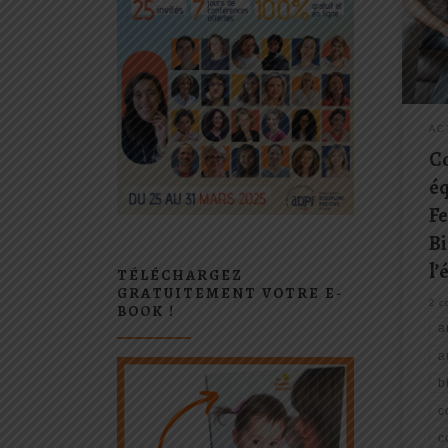
Dr. J
Ferm
enfa
auto
dans
centr
AC
C
éq
F
Bi
l’
TÉLÉCHARGEZ
GRATUITEMENT VOTRE E-
2 c
BOOK !
a
a
b
c
c