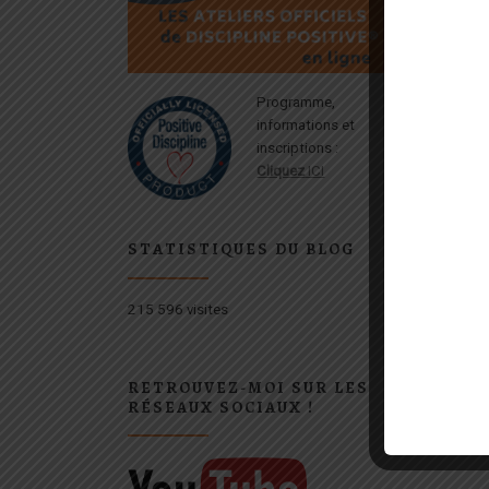
Programme,
informations et
inscriptions :
Cliquez
ICI
STATISTIQUES DU BLOG
215 596 visites
RETROUVEZ-MOI SUR LES
RÉSEAUX SOCIAUX !