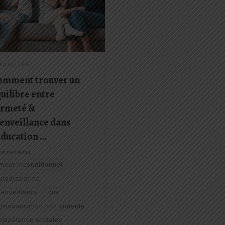
ane Nelsen et Lynn Lott, qui allie
eté & Bienveillance pour aider les
nts à devenir responsables,
nome et qu’ils se sentent bien
 la société. Les principes
aux […]
TUALITÉS
omment trouver un
uilibre entre
ermeté &
enveillance dans
éducation …
ommentaires
mour inconditionnel
utodiscipline
ienveillance
cnv
ommunication non violente
ompétence sociales