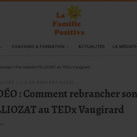
COACHING & FORMATION
ACTUALITÉS
LA MÉDIAT
rveau ? Par Isabelle FILLIOZAT au TEDx Vaugirard
ALITÉS
ILS EN PARLENT AUSSI ...
DÉO : Comment rebrancher son c
LLIOZAT au TEDx Vaugirard
na