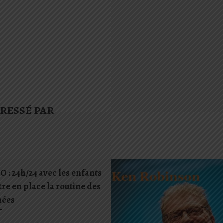
…
ÉRESSÉ PAR
 : 24h/24 avec les enfants
tre en place la routine des
nées