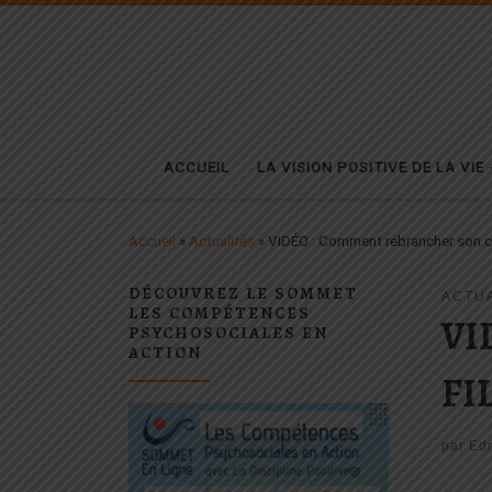
Passer au contenu
ACCUEIL
LA VISION POSITIVE DE LA VIE
Accueil
»
Actualités
»
VIDÉO : Comment rebrancher son ce
DÉCOUVREZ LE SOMMET
ACTU
LES COMPÉTENCES
VI
PSYCHOSOCIALES EN
ACTION
FI
par
Ed