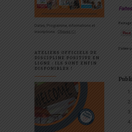
Faite
Partagez
Dates, Programme, informations et
inscriptions :
Cliquez
ICI
J’aime ça
ATELIERS OFFICIELS DE
DISCIPLINE POSITIVE EN
LIGNE : ILS SONT ENFIN
DISPONIBLES !
Publi