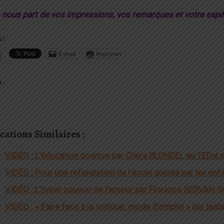
s nous part de vos impressions, vos remarques et votre exp
 !
E-mail
Imprimer
 :
cations Similaires :
VIDÉO : L’éducation positive par Claire BLONDEL au TEDxL
VIDÉO : Pour une refondation de l’école guidée par les en
VIDÉO : L’hyper pouvoir de l’amour par Florence SERVAN-S
VIDÉO : « Faire face à la critique: mode d’emploi » par Is