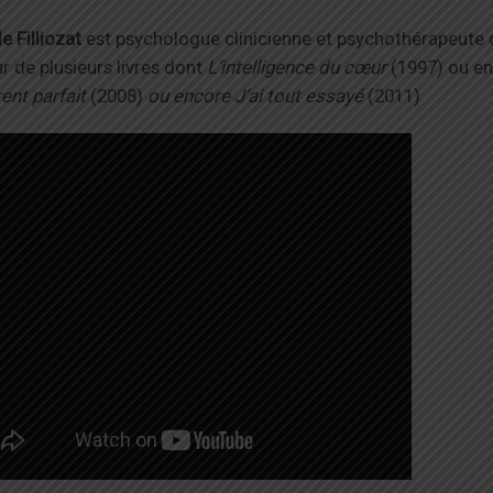
le Filliozat
est psychologue clinicienne et psychothérapeute d
ur de plusieurs livres dont
L’intelligence du cœur
(1997) ou e
ent parfait
(2008)
ou encore J’ai tout essayé
(2011)