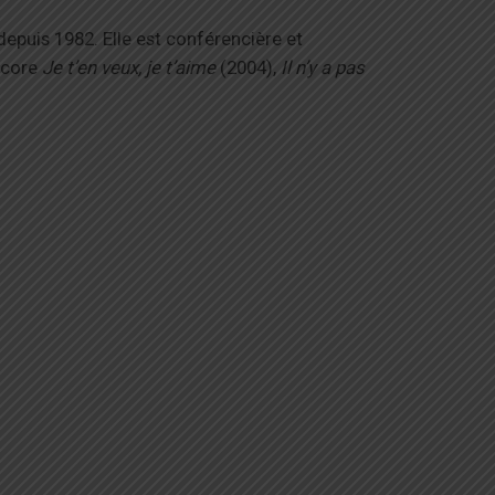
epuis 1982. Elle est conférencière et
ncore
Je t’en veux, je t’aime
(2004),
Il n’y a pas