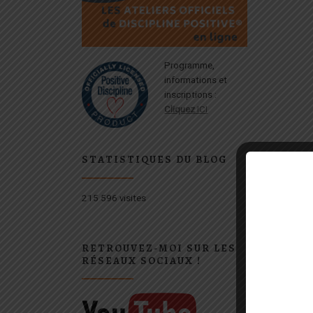
Programme,
informations et
inscriptions :
Cliquez
ICI
STATISTIQUES DU BLOG
215 596 visites
RETROUVEZ-MOI SUR LES
RÉSEAUX SOCIAUX !