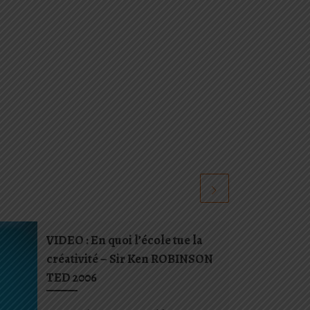
VIDEO : En quoi l’école tue la
créativité – Sir Ken ROBINSON
TED 2006