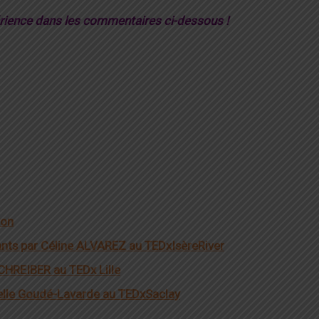
érience dans les commentaires ci-dessous !
yon
fants par Céline ALVAREZ au TEDxIsèreRiver
CHREIBER au TEDx Lille
abelle Goudé-Lavarde au TEDxSaclay