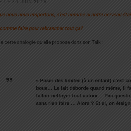
É LE 30 JUIN 2015.
ue nous nous emportons, c’est comme si notre cerveau était
 comme faire pour rebrancher tout ça?
e cette analogie qu’elle propose dans son Talk :
« Poser des limites (à un enfant) c’est 
boue… Le lait déborde quand même, il fa
falloir nettoyer tout autour… Pas questio
sans rien faire … Alors ? Et si, on éteign