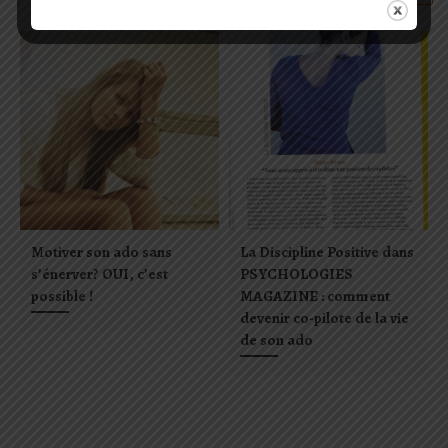
Motiver son ado sans
La Discipline Positive dans
s’énerver? OUI, c’est
PSYCHOLOGIES
possible !
MAGAZINE : comment
devenir co-pilote de la vie
de son ado