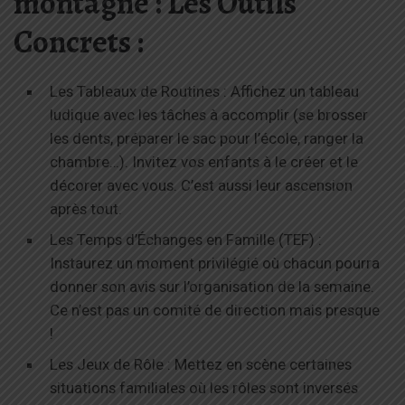
montagne : Les Outils
Concrets :
Les Tableaux de Routines : Affichez un tableau
ludique avec les tâches à accomplir (se brosser
les dents, préparer le sac pour l’école, ranger la
chambre…). Invitez vos enfants à le créer et le
décorer avec vous. C’est aussi leur ascension
après tout.
Les Temps d’Échanges en Famille (TEF) :
Instaurez un moment privilégié où chacun pourra
donner son avis sur l’organisation de la semaine.
Ce n’est pas un comité de direction mais presque
!
Les Jeux de Rôle : Mettez en scène certaines
situations familiales où les rôles sont inversés