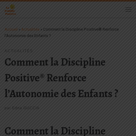
Passer au contenu
Me
Accueil
»
Actualités
»
Comment la Discipline Positive® Renforce
l’Autonomie des Enfants ?
ACTUALITÉS
Comment la Discipline
Positive® Renforce
l’Autonomie des Enfants ?
par
Edna GUCCIA
Comment la Discipline