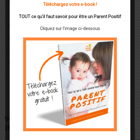
éducation bienveillante
éducation positive
Téléchargez votre e-book !
enfant
enfant autonome
etre autonome
TOUT ce qu'il faut savoir pour être un Parent Positif
parentalité
parentalité bienveillante
Cliquez sur l'image ci-dessous
parentalité positive
parents
routine enfant
routine familiale
routine parent
VOUS POURREZ AUSSI ÊTRE
INTÉRESSÉ PAR