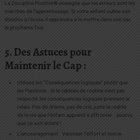
La Discipline Positive® enseigne que les erreurs sont les
marches de l’apprentissage. Si votre enfant oublie son
doudou à l’école, il apprendra à le mettre dans son sac
la prochaine fois.
5. Des Astuces pour
Maintenir le Cap :
Utilisez les “Conséquences logiques” plutôt que
les Punitions : Si le tableau de routine n’est pas
respecté, les conséquences logiques prennent le
relais. Pas de drame, pas de cris, juste la réalité
de la vie que l’enfant apprend à affronter… pourvu
que ce soit aidant !
L’encouragement : Valoriser l’effort et non le