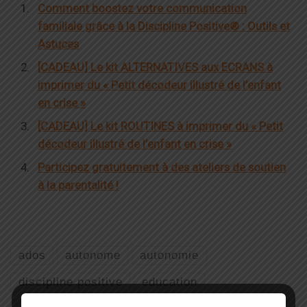
Comment boostez votre communication
familiale grâce à la Discipline Positive® : Outils et
Astuces
[CADEAU] Le kit ALTERNATIVES aux ECRANS à
imprimer du « Petit décodeur illustré de l’enfant
en crise »
[CADEAU] Le kit ROUTINES à imprimer du « Petit
décodeur illustré de l’enfant en crise »
Participez gratuitement à des ateliers de soutien
à la parentalité !
ados
autonome
autonomie
discipline positive
education