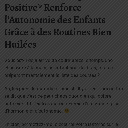
Positive® Renforce
l’Autonomie des Enfants
Grâce à des Routines Bien
Huilées
Vous est-il déjà arrivé de courir après le temps, une
chaussure à la main, un enfant sous le bras, tout en
préparant mentalement la liste des courses ?
Ah, les joies du quotidien familial ! Il y a des jours où l’on
se dit que c’est ce petit chaos quotidien qui colore
notre vie… Et d’autres où l’on rêverait d’un tantinet plus
d’harmonie et d’autonomie.
Eh bien, permettez-moi d’éclairer votre lanterne sur la