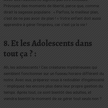
Prévoyez des moments de liberté, parce que, comme
dirait la sagesse populaire : « Parfois, le meilleur plan,
c’est de ne pas avoir de plan ! » Votre enfant doit aussi
apprendre à gérer l’imprévu, car c’est ça la vie !
8. Et les Adolescents dans
tout ça ? :
Ah, les adolescents ! Ces créatures mystérieuses qui
semblent fonctionner sur un fuseau horaire différent du
notre. Avec eux, préparez-vous à redoubler d’ingéniosité
– impliquez-les encore plus dans leur propre gestion du
temps. Après tout, ce sont bientôt des adultes, et
viendra bientôt le moment de se gérer tout seuls non ?