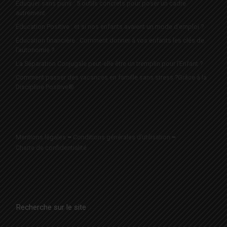
Éduquer sans punir : 5 outils concrets pour poser un cadre
autrement
Éducation Positive : et si nos enfants avaient un mode d’emploi ?
Éducation financière : Comment donner à vos enfants les clés de
l’autonomie ?
La Séparation Conjugale peut-elle être un tremplin pour l’Enfant ?
Comment passer des vacances en famille sans stress ?Grâce à la
Discipline Positive®
Mentions légales
–
Conditions générales d’utilisation
–
Charte de confidentialité
Recherche sur le site