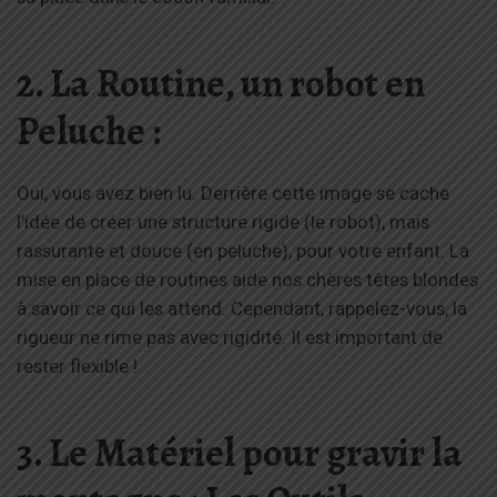
2. La Routine, un robot en
Peluche :
Oui, vous avez bien lu. Derrière cette image se cache
l’idée de créer une structure rigide (le robot), mais
rassurante et douce (en peluche), pour votre enfant. La
mise en place de routines aide nos chères têtes blondes
à savoir ce qui les attend. Cependant, rappelez-vous, la
rigueur ne rime pas avec rigidité. Il est important de
rester flexible !
3. Le Matériel pour gravir la