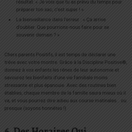
résultat. « Je vois que tu as prévu du temps pour
préparer ton sac, c’est super ! »
La bienveillance dans l’erreur : « Ça arrive
d’oublier. Que pourrions-nous faire pour se
souvenir demain ? »
Chers parents Positifs, il est temps de déclarer une
trêve avec votre montre. Grâce à la Discipline Positive®,
donnez à vos enfants les rênes de leur autonomie et
savourez les bienfaits d’une vie familiale moins
stressante et plus épanouie. Avec des routines bien
établies, chaque membre de la famille saura mieux où il
va, et vous pourrez dire adieu aux course matinales… ou
presque (soyons honnêtes !)
6. Des Horaires Qui