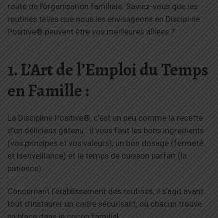
route de l’organisation familiale. Saviez-vous que les
routines telles que nous les envisageons en Discipline
Positive® peuvent être vos meilleures alliées ?
1. L’Art de l’Emploi du Temps
en Famille :
La Discipline Positive®, c’est un peu comme la recette
d’un délicieux gâteau : il vous faut les bons ingrédients
(vos principes et vos valeurs), un bon dosage (fermeté
et bienveillance) et le temps de cuisson parfait (la
patience).
Concernant l’établissement des routines, il s’agit avant
tout d’instaurer un cadre sécurisant, où chacun trouve
sa place dans le cocon familial.