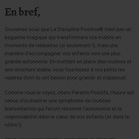
En bref,
Souvenez vous que La Discipline Positive® n’est pas un
baguette magique qui transformera vos matins en
moments de relaxation (si seulement !), mais une
manière d’accompagner vos enfants vers une plus
grande autonomie. En mettant en place des routines et
une structure stable, vous fournissez à vos petits les
repères dont ils ont besoin pour grandir et s’épanouir.
Comme vous le voyez, chers Parents Positifs, l’heure est
venue d’orchestrer une symphonie de routines
bienveillantes qui feront résonner l’autonomie et la
responsabilité dans le cœur de vos enfants (et dans le
nôtre !).